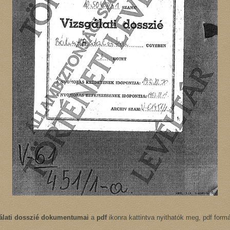
álati dosszié dokumentumai
a
pdf
ikonra kattintva nyithatók meg, pdf for