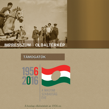
IMPRESSZUM
OLDALTÉRKÉP
TÁMOGATÓK
A honlap elkészítését az 1956-os