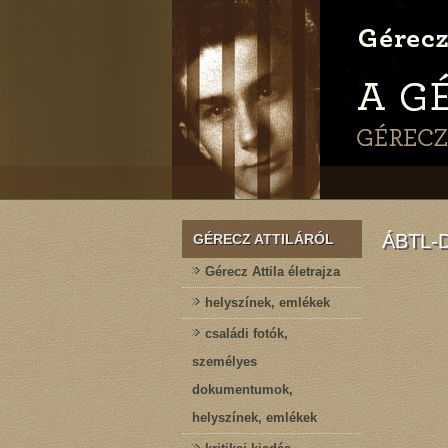
ÁBTL
GÉRECZ ATTILÁRÓL
Gérecz Attila életrajza
helyszínek, emlékek
családi fotók,
személyes
dokumentumok,
helyszínek, emlékek