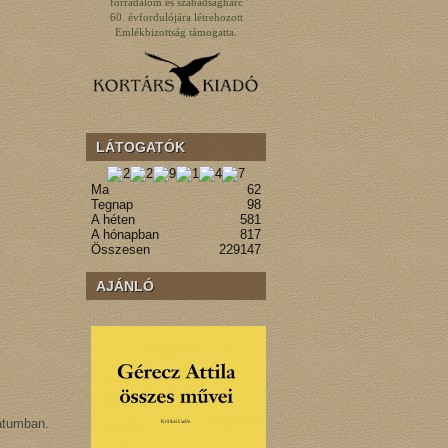
forradalom és szabadságharc
60. évfordulójára létrehozott
Emlékbizottság támogatta.
LÁTOGATÓK
Ma
62
Tegnap
98
A héten
581
A hónapban
817
Összesen
229147
AJÁNLÓ
mátumban.