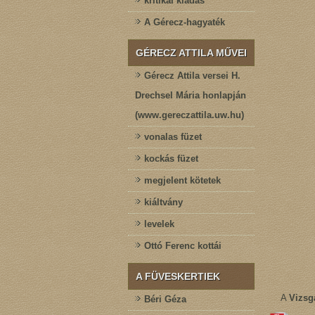
kritikai kiadás
A Gérecz-hagyaték
GÉRECZ ATTILA MŰVEI
Gérecz Attila versei H.
Drechsel Mária honlapján
(www.gereczattila.uw.hu)
vonalas füzet
kockás füzet
megjelent kötetek
kiáltvány
levelek
Ottó Ferenc kottái
A FÜVESKERTIEK
A
Vizsg
Béri Géza