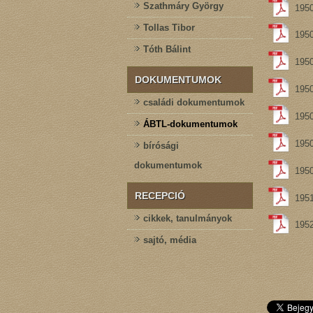
Szathmáry György
1950
Tollas Tibor
1950
Tóth Bálint
1950
DOKUMENTUMOK
1950
családi dokumentumok
1950
ÁBTL-dokumentumok
195
bírósági
dokumentumok
195
RECEPCIÓ
1951
cikkek, tanulmányok
1952
sajtó, média