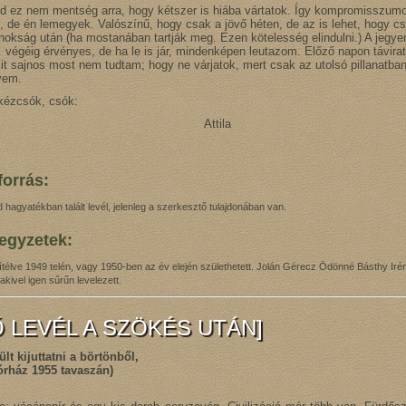
 ez nem mentség arra, hogy kétszer is hiába vártatok. Így kompromisszumot
, de én lemegyek. Valószínű, hogy csak a jövő héten, de az is lehet, hogy c
nokság után (ha mostanában tartják meg. Ezen kötelesség elindulni.) A jeg
. végéig érvényes, de ha le is jár, mindenképen leutazom. Előző napon távira
it sajnos most nem tudtam; hogy ne várjatok, mert csak az utolsó pillanatban
vem.
kézcsók, csók:
ttila
orrás:
hagyatékban talált levél, jelenleg a szerkesztő tulajdonában van.
jegyzetek:
 ítélve 1949 telén, vagy 1950-ben az év elején születhetett. Jolán Gérecz Ödönné Básthy Iré
 akivel igen sűrűn levelezett.
Ő LEVÉL A SZÖKÉS UTÁN]
ült kijuttatni a börtönből,
rház 1955 tavaszán)