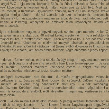
ra: vécépapír és egy kis darab ceruzavég. Civilizáció már több van. Fürdősz
 angol W.C., éjjel-nappal központi fűtés és óriási ablakok a Duna felé, a
nyek kóborolnak ismeretlen vizek hátán, valamerre az Élet felé. Mert az is
a fal mellett, a túloldalon. Ugyanolyan szürkén, mint a Duna, ismerős szeké
cagást hord a hátán…– de hol vannak már azok a hullámok, amelyek ben
a fövenyre? Én visszavetettem magam az árba, de olyan vad hidegség vett 
 benne a lelkemig, amelynek az emlékek talán ugyanolyan szilárd vá
er a testnek.
lybe beledobtam magam, a jegyzőkönyvek szerint, part mentén 14 fok C 
alig, ahonnan a víz alatt cca. 40 métert kellett megtennem, míg a reflektor-f
volából kijutva, a drótkerítésig értem. Azon átmászva kb. 1 óra hosszat vo
örvénylő árral, ruhámmal és cipőmmel, melyek lehúztak, a görcsökkel, 
 bénították meg időnként végtagjaimat (teljes erőből dolgozva és kilazítva a
i őket) és a viharral, ami teljes erőből tombolt, vágta arcomba a jeges záport 
.
– kiérve – futnom kellett, mert a reszketés úgy elfogott, hogy majdnem tehete
izes, jéghideg ruha ellenére is sikerült végre kissé felmelegednem, de cs
vel sikerült. Többször majdnem kelepcébe estem. A sziget tele volt 
l és ávósokkal, részben az árvíz, részben miattam.
na-ágnál észrevettek, rám kiáltottak, de mielőtt megragadhattak volna, b
ordítozásra az összes ott lévő rocsók és csónakok üldözni kezdtek r
y mellett, de sikerült még odaérkeztük előtt egy – a fák koronájáig 
be úsznom. Körülkerítettek s csak a csónakok alatt tudtam végül kitörni a 
lon már vártak, de a rendőrök előtt átvetettem magam egy kerítésen és a ke
ntem előlük.
odott. (24 óra múlva Paliék előtt voltam. 5 percig akartam legfeljebb ott m
ek tőlük és egy kabátot. – Azt hiszem ő most Nagybudapest leggyává
ye. Kató is méltó hitves hozzá, de ő legalább egy értelmes monda