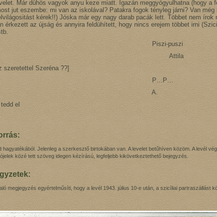
 levelet. Már dühös vagyok anyu keze miatt. Igazán meggyógyulhatna (hogy a 
st jut eszembe: mi van az iskolával? Patakra fogok tényleg járni? Van még h
elvilágositást kérek!!) Jóska már egy nagy darab pacák lett. Többet nem írok
an érkezett az újság és annyira feldühített, hogy nincs erejem többet irni (Szic
stb.
iszi-puszi
Attila
z szeretettel Szeréna ??]
P…P…
A.
 tedd el
rrás:
hagyatékából. Jelenleg a szerkesztő birtokában van. A levelet betűhíven közöm. A levél vég
ójelek közé tett szöveg idegen kézírású, legfeljebb kikövetkeztethető bejegyzés.
egyzetek:
taló megjegyzés egyértelműsíti, hogy a levél 1943. július 10-e után, a szicíliai partraszállást 