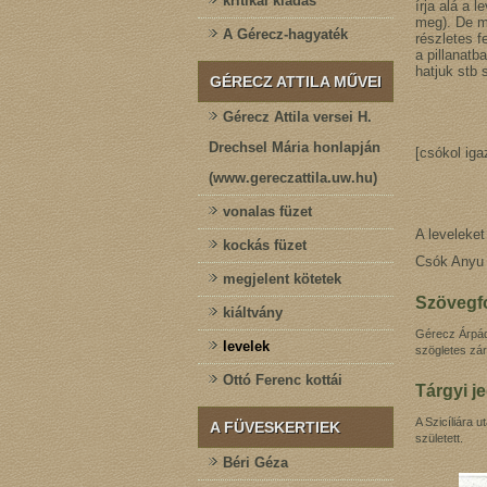
kritikai kiadás
írja alá a
meg). De mo
A Gérecz-hagyaték
részletes f
a pillanatb
hatjuk stb 
GÉRECZ ATTILA MŰVEI
P
Gérecz Attila versei H.
Drechsel Mária honlapján
[csókol iga
(www.gereczattila.uw.hu)
vonalas füzet
A leveleket
kockás füzet
Csók Anyu
megjelent kötetek
Szövegfo
kiáltvány
Gérecz Árpád 
levelek
szögletes zár
Ottó Ferenc kottái
Tárgyi j
A Szicíliára u
A FÜVESKERTIEK
született.
Béri Géza