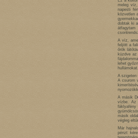
Ez a kultú
meleg víz,
napesti fé
közvetlen 
gyermekka
dobtak ki 
átfagytam
csontrendsz
A víz, ame
feljött a f
őrök látótá
küzdve az 
fájdalommal
lehet győzn
hullámokat
A szigeten 
A csurom v
kimerítésé
nyomozókka
A másik Du
vízbe. Az 
fáklyafén
gyümölcsös
másik olda
végleg eltű
Már hajnal
pénzt kér
teremtmén