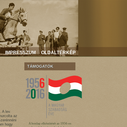
IMPRESSZUM
OLDALTÉRKÉP
TÁMOGATÓK
 A lev.
hurcolta az
Szerénnéni
A honlap elkészítését az 1956-os
lom hogy