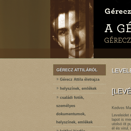
LEVEL
GÉRECZ ATTILÁRÓL
Gérecz Attila életrajza
helyszínek, emlékek
[LEV
családi fotók,
személyes
Kedves Ma
dokumentumok,
Leveleidet 
lapot is me
helyszínek, emlékek
utolsó öt p
él és virul