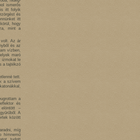
oba, hideg-
hol ismerős
 itt folyik
rzörgést és
nünket itt
körül, hogy
za, mint a
volt. Az ár
ényből és az
ltam vízben,
melyek maró
z izmokat le
s a tajtékzó
tlenné tett.
ak a szívem
katonákkal,
eugrottam a
eflektor és
elöntött –
gyűrűből. A
rtek között
aradni, míg
bb hímnemű
tot tudott