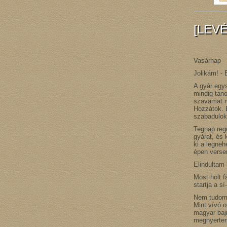
[LEVÉ
Vasárnap
Jolikám! - 
A gyár egy
mindig tan
szavamat m
Hozzátok. 
szabadulok
Tegnap reg
gyárat, és
ki a legneh
épen verse
Elindultam 
Most holt f
startja a s
Nem tudom,
Mint vívó o
magyar baj
megnyertem 