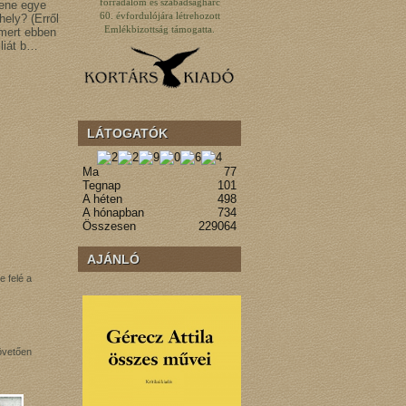
forradalom és szabadságharc
fene egye
60. évfordulójára létrehozott
ely? (Erről
Emlékbizottság támogatta.
 mert ebben
iliát b…
LÁTOGATÓK
Ma
77
Tegnap
101
A héten
498
A hónapban
734
Összesen
229064
AJÁNLÓ
e felé a
követően