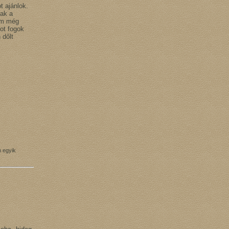
 ajánlok.
sak a
yem még
tot fogok
 dőlt
n egyik