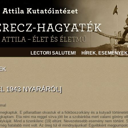
LECTORI SALUTEM!
HÍREK, ESEMÉNYEK
EK
ÉL 1943 NYARÁRÓL]
ma!
megkaptuk. E pillanatban olvastuk el a fiókboszorkány és a kutyaól történetét.
gkaptam. Eta néni ma reggel sírva jött be a szobánkba mert valami görény el
ulykáját. Mind a tizenkilenc (19) eltünt. Nevezetesebb esemény nem történt. 
, még fiatalabb mint volt. Az öreg túl él mindnyájunkat! Egyébként megpumpo