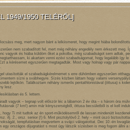
L 1949/1950 TELÉRŐL]
Bocsáss meg, mert nagyon bánt a lelkiismeret, hogy megint hiába bolondítottal
szerűen nem szabadított fel, mert még néhány engedély nem érkezett meg. 
onc vagyok és hiába küldöm őket a pokolba, még szabadságot sem adtak, pe
egtarthassam, ki akartam venni ezévi szabadságomat, hogy legalább így le t
Ezt a kérésemet egyszerűen megtagadták. Most vagy holnap vagy pár nappa
.
gel utasították el szabadságkérelmemet s erre dühömben egyszerűen otthag
 kimentem sízni a svábhegyre. Sízés közben láttam hogy valami versenypályát
ezebb lejtőkön. Találkoztam néhány ismerős pentathlonistával (öttusa) s kider
ny lesz.
lesiklásban és 5. lettem.
áradt vagyok – tegnap volt először léc a lábamon 2 év óta – s három óra múlv
í-futásnak (7 km!) amin már kényszerségből, öttusa becsületből is el kell indu
 hogy Ti mit tudtok az én sport-működésemről de lassan mindenütt kezdenek
rsz. ifj. 2., orsz. senior (!) 6. Mint pisztolylövő 2. hely – mint úszó biztosítot
nokságát, terepfutásban megvertem a svájci válogatottat. Dec 10.-én lovaglá
egy országos díjugratást s most úgy látszik sízésben is meg fogom állni a 