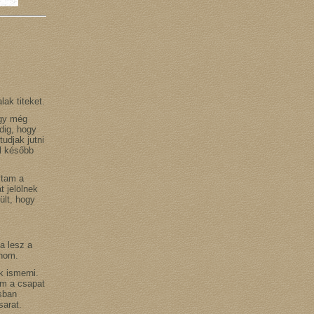
ak titeket.
Így még
dig, hogy
udjak jutni
l később
ytam a
 jelölnek
ült, hogy
a lesz a
lnom.
 ismerni.
tam a csapat
sban
sarat.