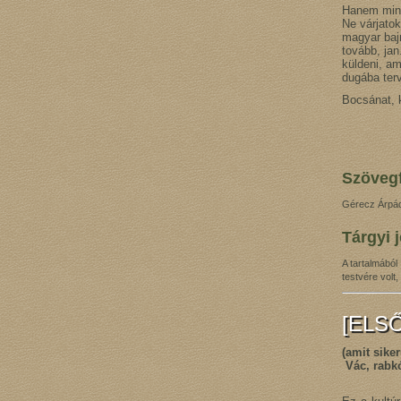
Hanem mind
Ne várjatok
magyar baj
tovább, jan
küldeni, am
dugába ter
Bocsánat, 
A
Szövegf
Gérecz Árpád 
Tárgyi 
A tartalmából
testvére volt,
[ELS
(amit siker
Vác, rabkó