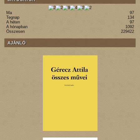
Ma
97
Tegnap
134
A héten
97
A hónapban
1092
Összesen
229422
AJÁNLÓ