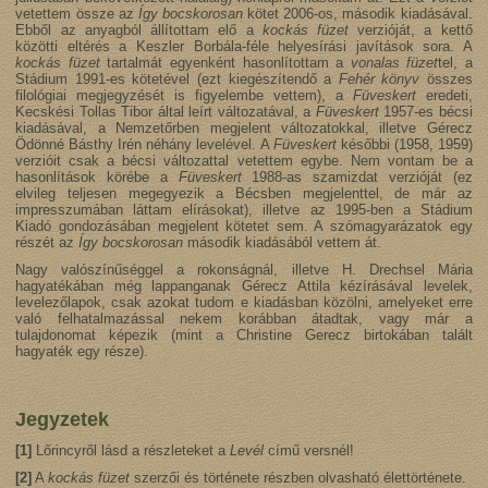
vetettem össze az
Így bocskorosan
kötet 2006-os, második kiadásával.
Ebből az anyagból állítottam elő a
kockás füzet
verzióját, a kettő
közötti eltérés a Keszler Borbála-féle helyesírási javítások sora. A
kockás füzet
tartalmát egyenként hasonlítottam a
vonalas füzet
tel, a
Stádium 1991-es kötetével (ezt kiegészítendő a
Fehér könyv
összes
filológiai megjegyzését is figyelembe vettem), a
Füveskert
eredeti,
Kecskési Tollas Tibor által leírt változatával, a
Füveskert
1957-es bécsi
kiadásával, a Nemzetőrben megjelent változatokkal, illetve Gérecz
Ödönné Básthy Irén néhány levelével. A
Füveskert
későbbi (1958, 1959)
verzióit csak a bécsi változattal vetettem egybe. Nem vontam be a
hasonlítások körébe a
Füveskert
1988-as szamizdat verzióját (ez
elvileg teljesen megegyezik a Bécsben megjelenttel, de már az
impresszumában láttam elírásokat), illetve az 1995-ben a Stádium
Kiadó gondozásában megjelent kötetet sem. A szómagyarázatok egy
részét az
Így bocskorosan
második kiadásából vettem át.
Nagy valószínűséggel a rokonságnál, illetve H. Drechsel Mária
hagyatékában még lappanganak Gérecz Attila kézírásával levelek,
levelezőlapok, csak azokat tudom e kiadásban közölni, amelyeket erre
való felhatalmazással nekem korábban átadtak, vagy már a
tulajdonomat képezik (mint a Christine Gerecz birtokában talált
hagyaték egy része).
Jegyzetek
[1]
Lőrincyről lásd a részleteket a
Levél
című versnél!
[2]
A
kockás füzet
szerzői és története részben olvasható élettörténete.