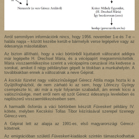
Arról semmilyen információnk nincs, hogy 1956. november 1-e és 7-e –
halála napja – között kezébe került-e bármelyik verse legépelve vagy az
édesanyja másolatában.
Az bizton állítható, hogy a váci börtönből kijuttatott változatot addigra
már legépelte H. Drechsel Mária, és a vécépapírt megsemmisítették.
Mária visszaemlékezése szerint a vécépapírra ceruzával írta kedvese a
sorokat, amiket ő négy példányban gépelt le titokban a munkahelyén. A
továbbiakban ennek a változatnak a neve Gépirat.
A
kockás füzet
et nagy valószínűséggel Gérecz Attila maga hozta ki a
Gyűjtőfogházból, de nem zárható ki az sem, hogy Lőrinczy György
csempészte ki, aki már a nyár folyamán szabadult, ám ennek kicsi a
valószínűsége, mert erről nem ejt szót Gérecz édesanyja leveleiben és
naplószerű visszaemlékezéseiben sem.
A harmadik ősforrás a váci börtönben készült
Füveskert
példány IV.
kötete, melyben Kecskési Tollas Tibor kézírásával szerepel tizenegy
Gérecz-vers.
A Gépirat lett az alapja az 1991-es, első magyarországi Gérecz-
kötetnek.
Az emigrációban születő
Füveskert
-kiadások szintén támaszkodhattak