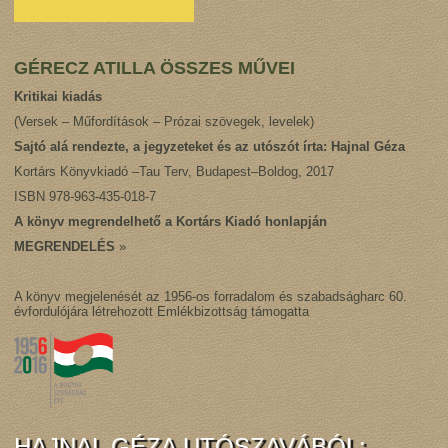
GÉRECZ ATILLA ÖSSZES MŰVEI
Kritikai kiadás
(Versek – Műfordítások – Prózai szövegek, levelek)
Sajtó alá rendezte, a jegyzeteket és az utószót írta: Hajnal Géza
Kortárs Könyvkiadó –Tau Terv, Budapest–Boldog, 2017
ISBN 978-963-435-018-7
A könyv megrendelhető a Kortárs Kiadó honlapján
MEGRENDELÉS
»
A könyv megjelenését az 1956-os forradalom és szabadságharc 60.
évfordulójára létrehozott Emlékbizottság támogatta
HAJNAL GÉZA UTÓSZAVÁBÓL: