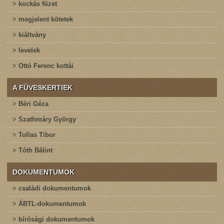
kockás füzet
megjelent kötetek
kiáltvány
levelek
Ottó Ferenc kottái
A FÜVESKERTIEK
Béri Géza
Szathmáry György
Tollas Tibor
Tóth Bálint
DOKUMENTUMOK
családi dokumentumok
ÁBTL-dokumentumok
bírósági dokumentumok