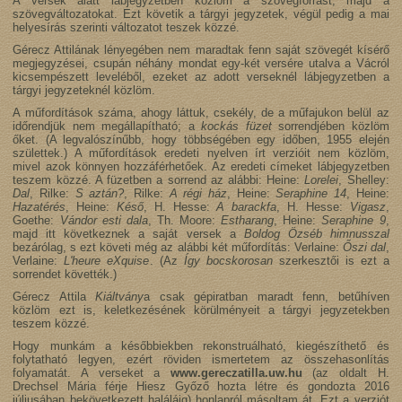
A versek alatt lábjegyzetben közlöm a szövegforrást, majd a
szövegváltozatokat. Ezt követik a tárgyi jegyzetek, végül pedig a mai
helyesírás szerinti változatot teszek közzé.
Gérecz Attilának lényegében nem maradtak fenn saját szövegét kísérő
megjegyzései, csupán néhány mondat egy-két versére utalva a Vácról
kicsempészett leveléből, ezeket az adott verseknél lábjegyzetben a
tárgyi jegyzeteknél közlöm.
A műfordítások száma, ahogy láttuk, csekély, de a műfajukon belül az
időrendjük nem megállapítható; a
kockás füzet
sorrendjében közlöm
őket. (A legvalószínűbb, hogy többségében egy időben, 1955 elején
születtek.) A műfordítások eredeti nyelven írt verzióit nem közlöm,
mivel azok könnyen hozzáférhetőek. Az eredeti címeket lábjegyzetben
teszem közzé. A füzetben a sorrend az alábbi: Heine:
Lorelei
, Shelley:
Dal
, Rilke:
S aztán?
, Rilke:
A régi ház
, Heine:
Seraphine 14
, Heine:
Hazatérés
, Heine:
Késő
, H. Hesse:
A barackfa
, H. Hesse:
Vigasz
,
Goethe:
Vándor esti dala
, Th. Moore:
Estharang
, Heine:
Seraphine 9
,
majd itt következnek a saját versek a
Boldog Özséb himnusszal
bezárólag, s ezt követi még az alábbi két műfordítás: Verlaine:
Őszi dal
,
Verlaine:
L'heure eXquise
. (Az
Így bocskorosan
szerkesztői is ezt a
sorrendet követték.)
Gérecz Attila
Kiáltvány
a csak gépiratban maradt fenn, betűhíven
közlöm ezt is, keletkezésének körülményeit a tárgyi jegyzetekben
teszem közzé.
Hogy munkám a későbbiekben rekonstruálható, kiegészíthető és
folytatható legyen, ezért röviden ismertetem az összehasonlítás
folyamatát. A verseket a
www.gereczatilla.uw.hu
(az oldalt H.
Drechsel Mária férje Hiesz Győző hozta létre és gondozta 2016
júliusában bekövetkezett haláláig) honlapról másoltam át. Ezt a verziót