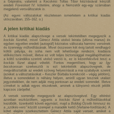
a Gépiratra, valamint a Kecskési Tollas Tibor kézírásával készült
eredeti
Füveskert
IV. kötetére, ahogy a Nemzetőr egy-egy számában
megjelenő versváltozatok is.
(Az egyes változatokat részletesen ismertetem a kritikai kiadás
utószavában, 155–162. o.)
A jelen kritikai kiadás
A kritikai kiadás alapszövege a versek tekintetében megegyezik a
kockás füzet
tel
,
mivel Gérecz Attila utolsó leirata (ultima manus) és
egyben egyetlen eredeti (autográf) kéziratos változata harminc versének
és tizennégy műfordításának. Mivel összesen két évig tartott rendhagyó
költői pályája, és soha nem volt lehetősége rendezni, kiadásra
előkészíteni műveit, illetve ez volt teljes biztonsággal megállapíthatóan
a költő szándéka szerinti utolsó verzió is, ez is kézenfekvővé teszi a
kockás füzet
alapul vételét. Fontos megemlíteni, hogy az
Így
bocskorosan
szerkesztői is ezt tekintették alapszövegnek, de
megváltoztatták az eredeti szöveg helyesírását a mai szabályok szerint
(ezeket a változtatásokat – Keszler Borbála korrekcióit – végig jelölöm),
illetve a sorrendeket is néhány helyen, amiről ugyan tesznek utalást
jegyzeteikben, de nem adják meg pontosan az eredeti sorrendet. Illetve
címeket is adtak egyes részeknek, aminek a túlnyomó részét jelölik
kapcsos zárójellel.
A versek sorrendje megegyezik az alapszövegével. Egy eltérést
azonban eszközöltem, ugyanis a
kockás füzet
a műfordításokkal
kezdődik, tizenkettő követi egymást, majd a
Boldog Özséb himnusz
és
a
„szökés-vers”
között szerepel a maradék kettő (Verlaine-fordítások). A
kötet elejére szerkesztettem Gérecz Attila saját verseit, amiket a