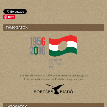
Save
TÁMOGATÓK
A honlap elkészítését az 1956-os forradalom és szabadságharc
60. évfordulójára létrehozott Emlékbizottság támogatta.
LÁTOGATÓK