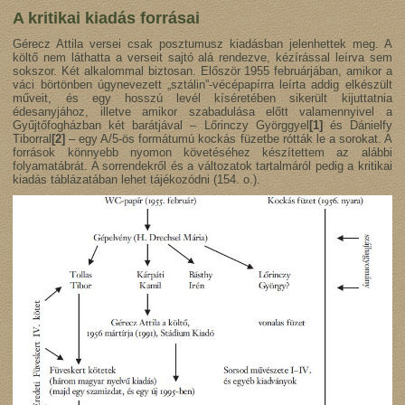
A kritikai kiadás forrásai
Gérecz Attila versei csak posztumusz kiadásban jelenhettek meg. A
költő nem láthatta a verseit sajtó alá rendezve, kézírással leírva sem
sokszor. Két alkalommal biztosan. Először 1955 februárjában, amikor a
váci börtönben úgynevezett „sztálin”-vécépapírra leírta addig elkészült
műveit, és egy hosszú levél kíséretében sikerült kijuttatnia
édesanyjához, illetve amikor szabadulása előtt valamennyivel a
Gyűjtőfogházban két barátjával – Lőrinczy Györggyel
[1]
és Dánielfy
Tiborral
[2]
– egy A/5-ös formátumú kockás füzetbe rótták le a sorokat. A
források könnyebb nyomon követéséhez készítettem az alábbi
folyamatábrát. A sorrendekről és a változatok tartalmáról pedig a kritikai
kiadás táblázatában lehet tájékozódni (154. o.).