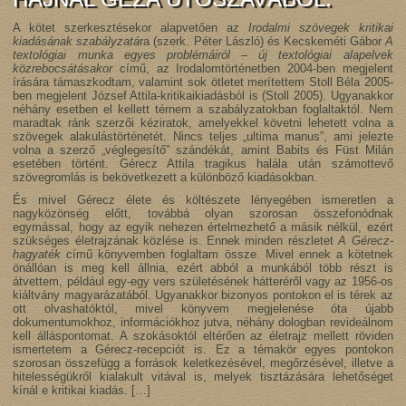
A kötet szerkesztésekor alapvetően az
Irodalmi szövegek kritikai
kiadásának szabályzatá
ra (szerk. Péter László) és Kecskeméti Gábor
A
textológiai munka egyes problémáiról – új textológiai alapelvek
közrebocsátásakor
című, az Irodalomtörténetben 2004-ben megjelent
írására támaszkodtam, valamint sok ötletet merítettem Stoll Béla 2005-
ben megjelent József Attila-kritikaikiadásból is (Stoll 2005). Ugyanakkor
néhány esetben el kellett térnem a szabályzatokban foglaltaktól. Nem
maradtak ránk szerzői kéziratok, amelyekkel követni lehetett volna a
szövegek alakulástörténetét. Nincs teljes „ultima manus”, ami jelezte
volna a szerző „véglegesítő” szándékát, amint Babits és Füst Milán
esetében történt. Gérecz Attila tragikus halála után számottevő
szövegromlás is bekövetkezett a különböző kiadásokban.
És mivel Gérecz élete és költészete lényegében ismeretlen a
nagyközönség előtt, továbbá olyan szorosan összefonódnak
egymással, hogy az egyik nehezen értelmezhető a másik nélkül, ezért
szükséges életrajzának közlése is. Ennek minden részletet
A Gérecz-
hagyaték
című könyvemben foglaltam össze. Mivel ennek a kötetnek
önállóan is meg kell állnia, ezért abból a munkából több részt is
átvettem, például egy-egy vers születésének hátteréről vagy az 1956-os
kiáltvány magyarázatából. Ugyanakkor bizonyos pontokon el is térek az
ott olvashatóktól, mivel könyvem megjelenése óta újabb
dokumentumokhoz, információkhoz jutva, néhány dologban revideálnom
kell álláspontomat. A szokásoktól eltérően az életrajz mellett röviden
ismertetem a Gérecz-recepciót is. Ez a témakör egyes pontokon
szorosan összefügg a források keletkezésével, megőrzésével, illetve a
hitelességükről kialakult vitával is, melyek tisztázására lehetőséget
kínál e kritikai kiadás. […]