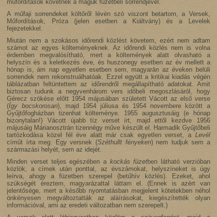
műfordítások követnek a maguk füzetbeli sorrendjével.
A műfaji sorrendeket költőről lévén szó viszont betartom, a Versek,
Műfordítások, Próza (jelen esetben a Kiáltvány) és a Levelek
fejezetekkel.
Miután nem a szokásos időrendi közlést követem, ezért nem adtam
számot az egyes költeményeknek. Az időrendi közlés nem is volna
érdemben megvalósítható, mert a költemények alatt olvasható a
helyszín és a keletkezés éve, és huszonegy esetben az év mellett a
hónap is, ám nap egyetlen esetben sem, magyarán az éveken belüli
sorrendek nem rekonstruálhatóak. Ezzel együtt a kritikai kiadás végén
táblázatban feltüntettem az időrendről megállapítható adatokat. Amit
biztosan tudunk a negyvenhárom vers időbeli megoszlásáról, hogy
Gérecz szökése előtt 1954 májusában született Vácott az első verse
(
Így bocskorosan
), majd 1954 júliusa és 1954 novembere között a
Gyűjtőfogházban tizenhat költeménye. 1955 augusztusáig (e hónap
bizonytalan!) Vácott újabb tíz verset írt, majd ettől kezdve 1956
májusáig Márianosztrán tizennégy műve készült el. Harmadik Gyűjtőbeli
tartózkodása közel fél éve alatt már csak egyetlen verset, a
Levél
címűt írta meg. Egy versnek (
Széthullt fényeken
) nem tudjuk sem a
származási helyét, sem az idejét.
Minden verset teljes egészében a
kockás füzet
ben látható verzióban
közlök, a címek után ponttal, az évszámokat, helyszíneket is úgy
leírva, ahogy a füzetben szerepel (betűhív közlés). Ezeket, ahol
szükségét éreztem, magyarázattal láttam el. (Ennek is azért van
jelentősége, mert a később nyomtatásban megjelent kötetekben néhol
önkényesen megváltoztatták az aláírásokat, kiegészítették olyan
információval, ami az eredeti változatban nem szerepelt.)