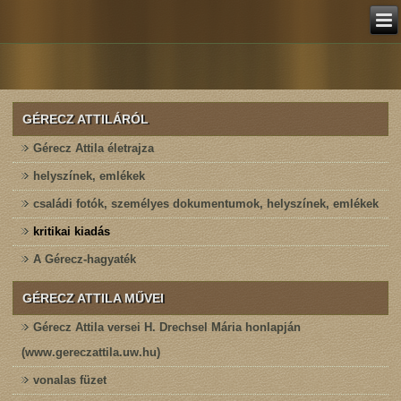
GÉRECZ ATTILÁRÓL
Gérecz Attila életrajza
helyszínek, emlékek
családi fotók, személyes dokumentumok, helyszínek, emlékek
kritikai kiadás
A Gérecz-hagyaték
GÉRECZ ATTILA MŰVEI
Gérecz Attila versei H. Drechsel Mária honlapján
(www.gereczattila.uw.hu)
vonalas füzet