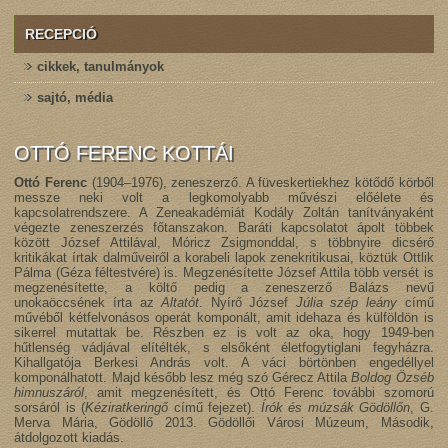
RECEPCIÓ
cikkek, tanulmányok
sajtó, média
OTTÓ FERENC KOTTÁI
Ottó Ferenc
(1904–1976), zeneszerző. A füveskertiekhez kötődő körből
messze neki volt a legkomolyabb művészi előélete és
kapcsolatrendszere. A Zeneakadémiát Kodály Zoltán tanítványaként
végezte zeneszerzés főtanszakon. Baráti kapcsolatot ápolt többek
között József Attilával, Móricz Zsigmonddal, s többnyire dicsérő
kritikákat írtak dalműveiről a korabeli lapok zenekritikusai, köztük Ottlik
Pálma (Géza féltestvére) is. Megzenésítette József Attila több versét is
megzenésítette, a költő pedig a zeneszerző Balázs nevű
unokaöccsének írta az
Altatót
. Nyírő József
Júlia szép leány
című
művéből kétfelvonásos operát komponált, amit idehaza és külföldön is
sikerrel mutattak be. Részben ez is volt az oka, hogy 1949-ben
hűtlenség vádjával elítélték, s elsőként életfogytiglani fegyházra.
Kihallgatója Berkesi András volt. A váci börtönben engedéllyel
komponálhatott. Majd később lesz még szó Gérecz Attila
Boldog Özséb
himnuszáról
, amit megzenésített, és Ottó Ferenc további szomorú
sorsáról is (
Kéziratkeringő
című fejezet).
Írók és múzsák Gödöllőn
, G.
Merva Mária, Gödöllő 2013. Gödöllői Városi Múzeum, Második,
átdolgozott kiadás.