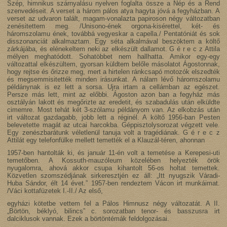
Szép, himnikus szárnyalásu nyelven foglalta össze a Nép és a Rend
szenvedéseit. A verset a három pálos atya hagyta jóvá a fegyházban. A
verset az udvaron talált, magam-vonalazta papiroson négy változatban
zenésitettem meg. /Unisono-ének orgona-kisérettel, két- és
háromszolamu ének, továbbá vegyeskar a capella./ Pentatóniát és sok
disszonanciát alkalmaztam. Egy séta alkalmával beszöktem a költő
zárkájába, és elénekeltem neki az elkészült dallamot. G é r e c z Attila
mélyen meghatódott. Sohatöbbet nem hallhatta. Amikor egy-egy
változattal elkészültem, gyorsan küldtem belőle másolatot Ágostonnak,
hogy rejtse és őrizze meg, mert a hirtelen ránkcsapó motozók elszedték
és megsemmisitették minden irásunkat. A nálam lévő háromszolamu
példánynak is ez lett a sorsa. Ujra irtam a cellámban az egészet.
Persze más lett, mint az előbbi. Ágoston azon ban a fegyház más
osztályán lakott és megőrizte az eredetit, és szabadulás után elküldte
cimemre. Most tehát két 3-szólamu példányom van. Az elkobzás után
irt változat gazdagabb, jobb lett a réginél. A költő 1956-ban Pesten
belevetette magát az utcai harcokba. Géppisztolysorozat végzett vele.
Egy zenészbarátunk véletlenül tanuja volt a tragédiának. G é r e c z
Attilát egy telefonfülke mellett temették el a Klauzál-téren, ahonnan
1957-ben hantolták ki, és január 11-én volt a temetése a Kerepesi-uti
temetőben. A Kossuth-mauzóleum közelében helyezték örök
nyugalomra, ahová akkor csupa kihantolt 56-os holtat temettek.
Közvetlen szomszédjának sirkeresztjén ez áll: „Itt nyugszik Váradi-
Huba Sándor, élt 14 évet.” 1957-ben rendeztem Vácon irt munkáimat.
/Váci kottafüzetek I.-II./ Az első,
egyházi kötetbe vettem fel a Pálos Himnusz négy változatát. A II.
„Börtön, béklyó, bilincs” c. sorozatban tenor- és basszusra irt
dalciklusok vannak. Ezek a börtöntémák feldolgozásai.