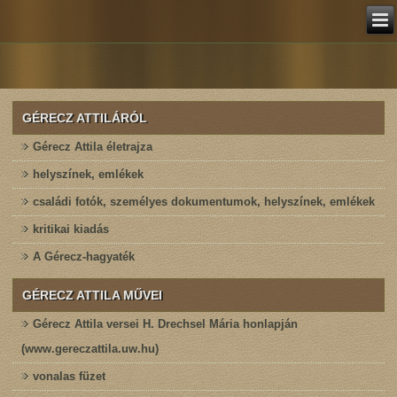
GÉRECZ ATTILÁRÓL
Gérecz Attila életrajza
helyszínek, emlékek
családi fotók, személyes dokumentumok, helyszínek, emlékek
kritikai kiadás
A Gérecz-hagyaték
GÉRECZ ATTILA MŰVEI
Gérecz Attila versei H. Drechsel Mária honlapján
(www.gereczattila.uw.hu)
vonalas füzet