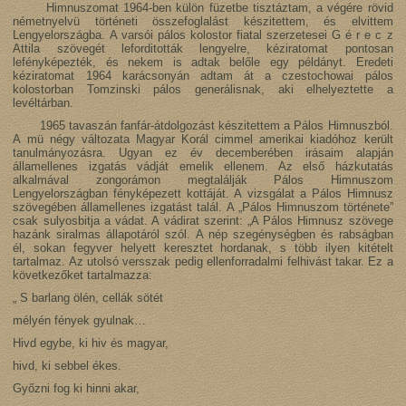
Himnuszomat 1964-ben külön füzetbe tisztáztam, a végére rövid
németnyelvü történeti összefoglalást készitettem, és elvittem
Lengyelországba. A varsói pálos kolostor fiatal szerzetesei G é r e c z
Attila szövegét leforditották lengyelre, kéziratomat pontosan
lefényképezték, és nekem is adtak belőle egy példányt. Eredeti
kéziratomat 1964 karácsonyán adtam át a czestochowai pálos
kolostorban Tomzinski pálos generálisnak, aki elhelyeztette a
levéltárban.
1965 tavaszán fanfár-átdolgozást készitettem a Pálos Himnuszból.
A mü négy változata Magyar Korál cimmel amerikai kiadóhoz került
tanulmányozásra. Ugyan ez év decemberében irásaim alapján
államellenes izgatás vádját emelik ellenem. Az első házkutatás
alkalmával zongorámon megtalálják Pálos Himnuszom
Lengyelországban fényképezett kottáját. A vizsgálat a Pálos Himnusz
szövegében államellenes izgatást talál. A „Pálos Himnuszom története”
csak sulyosbitja a vádat. A vádirat szerint: „A Pálos Himnusz szövege
hazánk siralmas állapotáról szól. A nép szegénységben és rabságban
él, sokan fegyver helyett keresztet hordanak, s több ilyen kitételt
tartalmaz. Az utolsó versszak pedig ellenforradalmi felhivást takar. Ez a
következőket tartalmazza:
„ S barlang ölén, cellák sötét
mélyén fények gyulnak…
Hivd egybe, ki hiv és magyar,
hivd, ki sebbel ékes.
Győzni fog ki hinni akar,