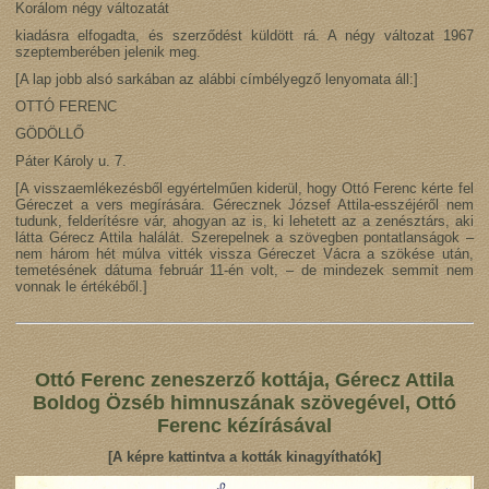
Korálom négy változatát
kiadásra elfogadta, és szerződést küldött rá. A négy változat 1967
szeptemberében jelenik meg.
[A lap jobb alsó sarkában az alábbi címbélyegző lenyomata áll:]
OTTÓ FERENC
GÖDÖLLŐ
Páter Károly u. 7.
[A visszaemlékezésből egyértelműen kiderül, hogy Ottó Ferenc kérte fel
Géreczet a vers megírására. Gérecznek József Attila-esszéjéről nem
tudunk, felderítésre vár, ahogyan az is, ki lehetett az a zenésztárs, aki
látta Gérecz Attila halálát. Szerepelnek a szövegben pontatlanságok –
nem három hét múlva vitték vissza Géreczet Vácra a szökése után,
temetésének dátuma február 11-én volt, – de mindezek semmit nem
vonnak le értékéből.]
Ottó Ferenc zeneszerző kottája, Gérecz Attila
Boldog Özséb himnuszának szövegével, Ottó
Ferenc kézírásával
[A képre kattintva a kották kinagyíthatók]