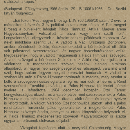
s áldozatra képes.”
/Budapesti Főügyészség,1966.április 29. B.10061/1966.- Dr. Boziki
István főügyész./
Első fokon /Pestmegyei Biróság, B.IV.768,1966/10 szám/ 2 évre, a
másodikon 1 évre és 3 év politikai jogvesztésre itélnek. A Pestmegyei
Biróság a bünjelként lefoglalt Pálos Himnusz, Attika, Magyar aréna
Nagyvázsonyban, Felszállott a páva, vagy nem szállt fel?..
Lengyelországi utijegyzetek c. irásaim összes példányait elkobozta. Az
ítélet indoklása szerint: „a./ A vádlott a Váci Országos Börtönben,
amikor büntetését töltötte, összeismerkedett a büntetésüket ott töltő
volt pálosrendi szerzetesekkel, és nagyon összebarátkozott velük.
Megbeszélték, hogy a vádlott megzenésiti a Pálos Himnusz szövegét.
A vers szövegét a börtönben G é r e c z Attila irta, és eljuttatta a
vádlotthoz. A megzenésitett szöveg hazánk jelenlegi siralmas
állapotáról, a magyar nép szegénységéről és rabságáról, valamint arról
szól, hogy sokan fegyver helyett keresztet hordanak. A vádlott a
szabadulás után a Pálos Himnusz történetét is megirta, mely szerint a
költő a szövegében összefoglalta a régi és mai idők, a nép és a Rend
szenvedéseit. Továbbá a vádlott a Pálos Himnusz történetét német
nyelvre is leforditotta. 1964 december közepén Ottó Ferenc
Lengyelországba utazott, és a varsói pálos rend szerzeteseinek a Pálos
Himnusz megzenésitett szövegét átadta, akik német és lengyel nyelvre
is leforditották. A vádlott Varsóból Czestochowába utazott, ahol a pálos
rendházban Tomzinski pálos generálisnak a megzenésitett Pálos
Himnusz szövegét átadta, amelyet az ottani könyvtárban helyeztek el.
A Pálos Himnusz megzenésitett szövegét Magyarországon is átadta
egypár ismerősének elolvasás céljából.”
Vizsgálati fogságom alatt a newyorki Colombo-cég Magyar