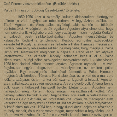
Ottó Ferenc visszaemlékezése. (Betűhív közlés.)
Pálos Himnuszom /Boldog Özséb-Ének/ története.
1950-1956 közt a személyi kultusz áldozataként életfogytos
itélettel a váci fegyházban raboskodtam. A fegyházban találkoztam
Tádé, Ágoston és Ákos pálos atyákkal, akik szintén itt töltötték
büntetésüket. A végtelen esték egyikén Ágoston atya elmondta, hogy
nem sokkal a II. világháboru után egy vasárnapi misén meglátta Kodályt
a pálosok pesti sziklakápolnájában. Ágoston megszólitotta és
kalauzolta Kodályt a templomban. Később régi pálos szövegekkel
kereste fel Kodályt a lakásán, és felkérte a Pálos Himnusz megirására.
Kodály nem nagy lelkesedéssel bár, de megigérte, hogy megirja a Pálos
Himnuszt. Nemsokára megindult a hajsza a Rend ellen. Az atyákat
letartóztatták, és elitélték. Kodály sohasem készült el a Pálos
Himnusszal. A régi pálos szövegeket magyarázat nélkül küldte vissza
1958-ban Nádasi Alfonz bencés atyával Ágoston atyának. A váci
fegyházban együtt dolgoztam a mühelyekben az emlitett pálos
atyákkal. Egy beszélgetés alkalmával felmerült a Pálos Himnusz
megirásának kérdése. Téma: a Rend alapitása, az akkori és a mai zord
idők, a tatárjárás és a mai kor párhuzama. Izgatott a feladat. Ágoston
atya vállalkozott a szöveg megirására. A vers gyarló volt. A téma benne
volt, csak a költészet hiányzott belőle. Elutasítottam. Ágoston nem
haragudott meg. Kértem, hogy magam választhassak költőt. Volt
néhány kitünő belőlük a váci fegyházban. Igy esett a választásom a
fiatal G é r e c z Attilára, aki protestáns volt ugyan, de meglepően érett
verseket és egy nagyszerü esszét irt József Attiláról a váci fegyházban.
A költő hires rab volt. 1954-ben, a nagy dunai árviz idején elfürészelte a
mühely rácsait, és a vizbe vetve magát, megszökött a fegyházból, de 3
hét mulva visszahozták. G é r e c z Attila kitünő himnusz-szöveget irt.