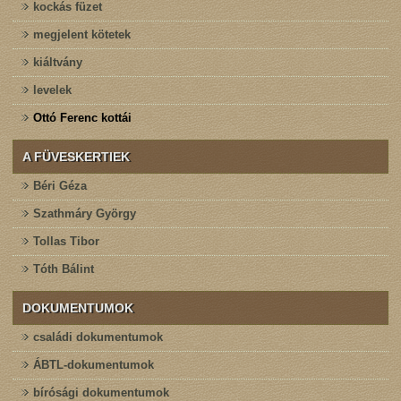
kockás füzet
megjelent kötetek
kiáltvány
levelek
Ottó Ferenc kottái
A FÜVESKERTIEK
Béri Géza
Szathmáry György
Tollas Tibor
Tóth Bálint
DOKUMENTUMOK
családi dokumentumok
ÁBTL-dokumentumok
bírósági dokumentumok