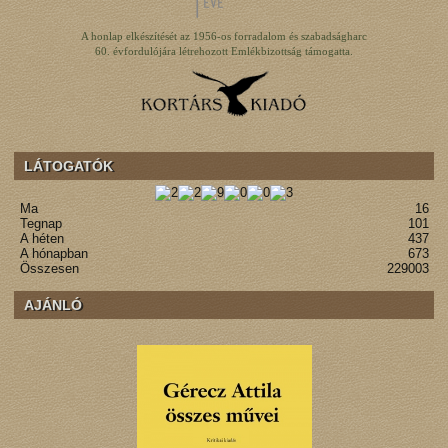
A honlap elkészítését az 1956-os forradalom és szabadságharc
60. évfordulójára létrehozott Emlékbizottság támogatta.
LÁTOGATÓK
Ma
16
Tegnap
101
A héten
437
A hónapban
673
Összesen
229003
AJÁNLÓ