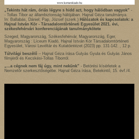
„Tekints hát rám, óriás légyre s hidd azt, hogy hálódban vagyok”
-
- Tollas Tibor az állambiztonság hálójában. Hajnal Géza tanulmánya.
In: Ballabás, Dániel; Pap, József (szerk.)
Hálózatok és kapcsolatok: a
Hajnal István Kör - Társadalomtörténeti Egyesület 2021. évi,
székesfehérvári konferenciájának tanulmánykötete
Szeged, Magyarország,
Székesfehérvár, Magyarország,
Eger,
Magyarország :
Líceum Kiadó
,
Hajnal István Kör Társadalomtörténeti
Egyesület
,
Városi Levéltár és Kutatóintézet
(2023)
pp. 131-142. , 12 p.
Túlvilági beszélő
-- Hajnal Géza írása Gulyás Gyula és Gulyás János
filmjéről és Kecskési-Tollas Tiborról.
„...a cégnek nem fáj úgy, mint nekünk”
- Betörési kísérletek a
Nemzetőr szerkesztőségébe. Hajnal Géza írása, Betekintő, 15. évf./4.