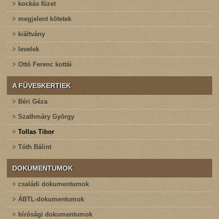
kockás füzet
megjelent kötetek
kiáltvány
levelek
Ottó Ferenc kottái
A FÜVESKERTIEK
Béri Géza
Szathmáry György
Tollas Tibor
Tóth Bálint
DOKUMENTUMOK
családi dokumentumok
ÁBTL-dokumentumok
bírósági dokumentumok