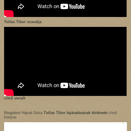
Tollas Tibor szavalja
című versét
Megjelent Hajnal Géza
Tollas Tibor lejáratásának története
című
könyve