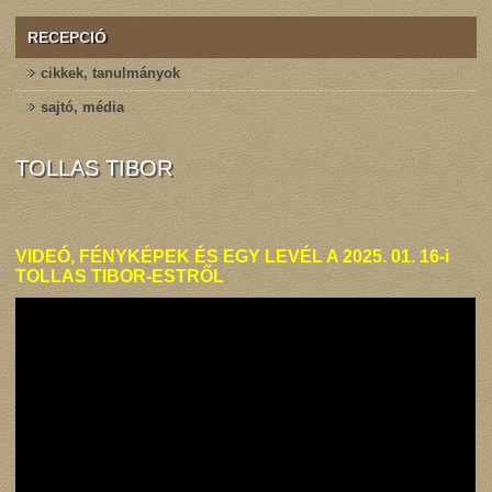
RECEPCIÓ
cikkek, tanulmányok
sajtó, média
TOLLAS TIBOR
VIDEÓ,
FÉNYKÉPEK
ÉS EGY
LEVÉL
A 2025. 01. 16-i
TOLLAS TIBOR-ESTRŐL