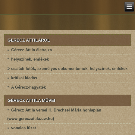
GÉRECZ ATTILÁRÓL
Gérecz Attila életrajza
helyszínek, emlékek
családi fotók, személyes dokumentumok, helyszínek, emlékek
kritikai kiadás
A Gérecz-hagyaték
GÉRECZ ATTILA MŰVEI
Gérecz Attila versei H. Drechsel Mária honlapján
(www.gereczattila.uw.hu)
vonalas füzet