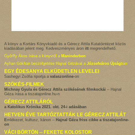
A könyv a Kortárs Könyvkiadó és a Gérecz Attila Kutatóintézet közös
kiadásában jelent meg. Kedveszményes áron
itt
megrendelhető.
Győrffy Ákos írása a könyvről a
Maninderben
Ayhan Gökhan beszélgetése Hajnal Gézával a
Józsefváros Újság
ban
EGY ÉDESANYA ELKÜDETLEN LEVELEI
Sashegyi Zsófia riportja a
valaszonline
-on
SZÖKÉS-FILMEK
Michnay Gyula és Gérecz Attila szökésének filmkockái
-- Hajnal
Géza írása a tiszatajonline.hu-n
GÉRECZ ATTILÁRÓL
a Katolikus Krónika 2021. okt. 24-i adásában
HETVEN ÉVE TARTÓZTATTÁK LE GÉRECZ ATTILÁT
E
mlékezet, kultusz, kánon --
Hajnal Géza friss cikke a tiszatajonline-
on
VÁCI BÖRTÖN -- FEKETE KOLOSTOR