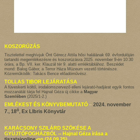
KOSZORÚZÁS
Tisztelettel meghívjuk Önt Gérecz Attila hősi halálának 69. évfordulóján
tartandó megemlékezésre és koszorúzásra 2025. november 9-én 10:30
órára, a Bp. VII. ker. Klauzál tér 9. alatti emléktáblához. Beszédet
mond: Balog Gábor, a Terror Háza Múzeum vezető történésze.
Közreműködik: Takács Bence előadóművész.
TOLLAS TIBOR LEJÁRATÁSA
A füveskerti költő, irodalomszervező elleni lejárató-hadjárat egyik fontos
mozzanátát tárja fel Hajnal Géza új cikke a
Magyar
Szemlében
(2025/1-2.)
EMLÉKEST ÉS KÖNYVBEMUTATÓ
–
2024. november
ó
7., 18
, Ex LIbris Könyvtár
KARÁCSONY SZILÁRD SZÖKÉSE A
GYŰJTŐFOGHÁZBÓL -- Hajnal Géza írása a
tiszatajonline
-on (24.09.25)