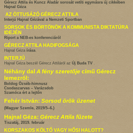
Gérecz Attila és Kuncz Aladár sorosát vetíti egymásra új cikkében
Hajnal Géza
AZ ÖTTUSÁZÓ GÉRECZ ATTILA
Interjú Hajnal Gézával a Nemzeti Sportban
SORSOK ÉS BÖRTÖNÖK A KOMMUNISTA DIKTATÚRA
IDEJÉN
Riport a NEB-es konferenciáról
GÉRECZ ATTILA HADIFOGSÁGA
Hajnal Géza
írása
.
INTERJÚ
Hajnal Géza beszél Gérecz Attiláról az
Új Buda TV
.
Néhány dal
A fény szeretője
című Gérecz
lemezről:
Boldog Özséb-himnusz
Csodaszarvas – Varázsdob
Szamóca ért a lejtőn
Fehér István:
Sorsod örök üzenet
(Magyar Szemle, 2019/5--6.)
Hajnal Géza:
Gérecz Attila füzete
Tiszatáj, 2019. február
KORSZAKOS KÖLTŐ VAGY HŐSI HALOTT?