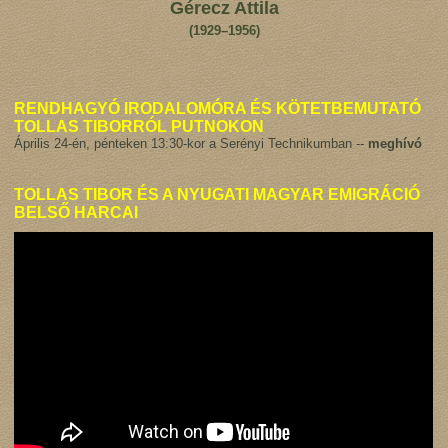
Gérecz Attila
(1929–1956)
RENDHAGYÓ IRODALOMÓRA ÉS KÖTETBEMUTATÓ
TOLLAS TIBORRÓL PUTNOKON
Április 24-én, pénteken 13:30-kor a Serényi Technikumban --
meghívó
TOLLAS TIBOR ÉS A NYUGATI MAGYAR EMIGRÁCIÓ
BELSŐ HARCAI