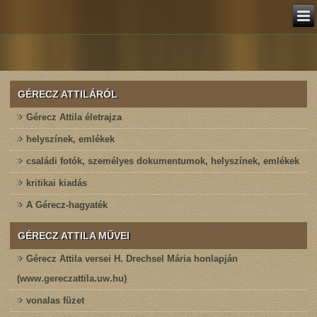
GÉRECZ ATTILÁRÓL
Gérecz Attila életrajza
helyszínek, emlékek
családi fotók, személyes dokumentumok, helyszínek, emlékek
kritikai kiadás
A Gérecz-hagyaték
GÉRECZ ATTILA MŰVEI
Gérecz Attila versei H. Drechsel Mária honlapján
(www.gereczattila.uw.hu)
vonalas füzet