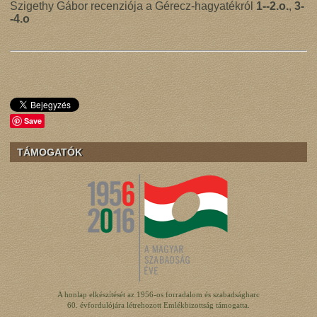
Szigethy Gábor recenziója a Gérecz-hagyatékról
1--2.o.
,
3-
-4.o
Save
TÁMOGATÓK
A honlap elkészítését az 1956-os forradalom és szabadságharc
60. évfordulójára létrehozott Emlékbizottság támogatta.