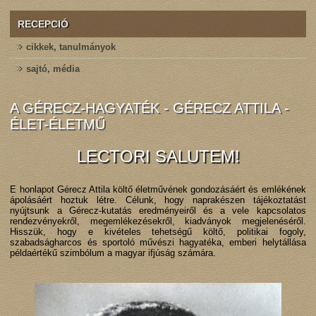
RECEPCIÓ
cikkek, tanulmányok
sajtó, média
A GÉRECZ-HAGYATÉK - GÉRECZ ATTILA -
ÉLET-ÉLETMŰ
LECTORI SALUTEM!
E honlapot Gérecz Attila költő életművének gondozásáért és emlékének
ápolásáért hoztuk létre. Célunk, hogy naprakészen tájékoztatást
nyújtsunk a Gérecz-kutatás eredményeiről és a vele kapcsolatos
rendezvényekről, megemlékezésekről, kiadványok megjelenéséről.
Hisszük, hogy e kivételes tehetségű költő, politikai fogoly,
szabadságharcos és sportoló művészi hagyatéka, emberi helytállása
példaértékű szimbólum a magyar ifjúság számára.