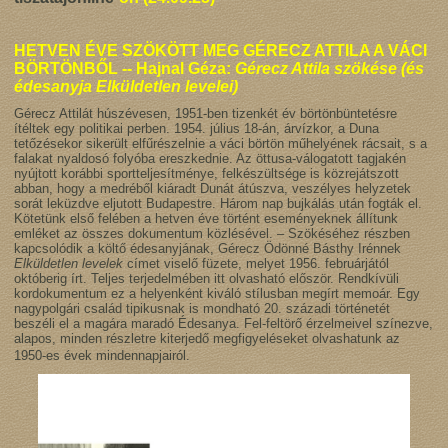
HETVEN ÉVE SZÖKÖTT MEG GÉRECZ ATTILA A VÁCI
BÖRTÖNBŐL -- Hajnal Géza:
Gérecz Attila szökése (és
édesanyja Elküldetlen levelei)
Gérecz Attilát húszévesen, 1951-ben tizenkét év börtönbüntetésre
ítéltek egy politikai perben. 1954. július 18-án, árvízkor, a Duna
tetőzésekor sikerült elfűrészelnie a váci börtön műhelyének rácsait, s a
falakat nyaldosó folyóba ereszkednie. Az öttusa-válogatott tagjakén
nyújtott korábbi sportteljesítménye, felkészültsége is közrejátszott
abban, hogy a medréből kiáradt Dunát átúszva, veszélyes helyzetek
sorát leküzdve eljutott Budapestre. Három nap bujkálás után fogták el.
Kötetünk első felében a hetven éve történt eseményeknek állítunk
emléket az összes dokumentum közlésével. – Szökéséhez részben
kapcsolódik a költő édesanyjának, Gérecz Ödönné Básthy Irénnek
Elküldetlen levelek
címet viselő füzete, melyet 1956. februárjától
októberig írt. Teljes terjedelmében itt olvasható először. Rendkívüli
kordokumentum ez a helyenként kiváló stílusban megírt memoár. Egy
nagypolgári család tipikusnak is mondható 20. századi történetét
beszéli el a magára maradó Édesanya. Fel-feltörő érzelmeivel színezve,
alapos, minden részletre kiterjedő megfigyeléseket olvashatunk az
1950-es évek mindennapjairól.