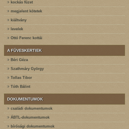
kockás füzet
megjelent kötetek
kiáltvány
levelek
Ottó Ferenc kottái
A FÜVESKERTIEK
Béri Géza
Szathmáry György
Tollas Tibor
Tóth Bálint
DOKUMENTUMOK
családi dokumentumok
ÁBTL-dokumentumok
bírósági dokumentumok