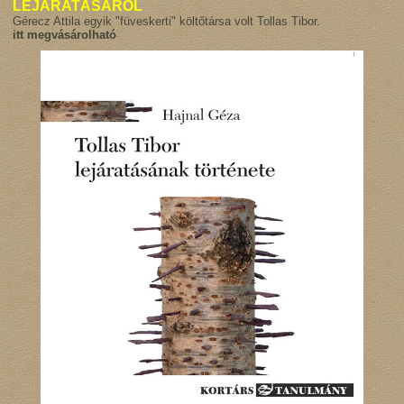
LEJÁRATÁSÁRÓL
Gérecz Attila egyik "füveskerti" költőtársa volt Tollas Tibor.
itt megvásárolható