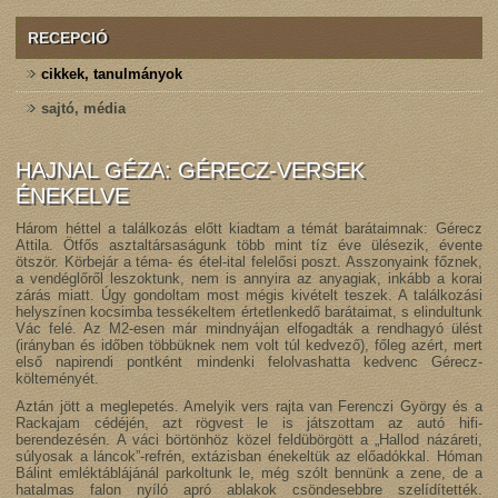
RECEPCIÓ
cikkek, tanulmányok
sajtó, média
HAJNAL GÉZA: GÉRECZ-VERSEK
ÉNEKELVE
Három héttel a találkozás előtt kiadtam a témát barátaimnak: Gérecz
Attila. Ötfős asztaltársaságunk több mint tíz éve ülésezik, évente
ötször. Körbejár a téma- és étel-ital felelősi poszt. Asszonyaink főznek,
a vendéglőről leszoktunk, nem is annyira az anyagiak, inkább a korai
zárás miatt. Úgy gondoltam most mégis kivételt teszek. A találkozási
helyszínen kocsimba tessékeltem értetlenkedő barátaimat, s elindultunk
Vác felé. Az M2-esen már mindnyájan elfogadták a rendhagyó ülést
(irányban és időben többüknek nem volt túl kedvező), főleg azért, mert
első napirendi pontként mindenki felolvashatta kedvenc Gérecz-
költeményét.
Aztán jött a meglepetés. Amelyik vers rajta van Ferenczi György és a
Rackajam cédéjén, azt rögvest le is játszottam az autó hifi-
berendezésén. A váci börtönhöz közel feldübörgött a „Hallod názáreti,
súlyosak a láncok”-refrén, extázisban énekeltük az előadókkal. Hóman
Bálint emléktáblájánál parkoltunk le, még szólt bennünk a zene, de a
hatalmas falon nyíló apró ablakok csöndesebbre szelídítették.