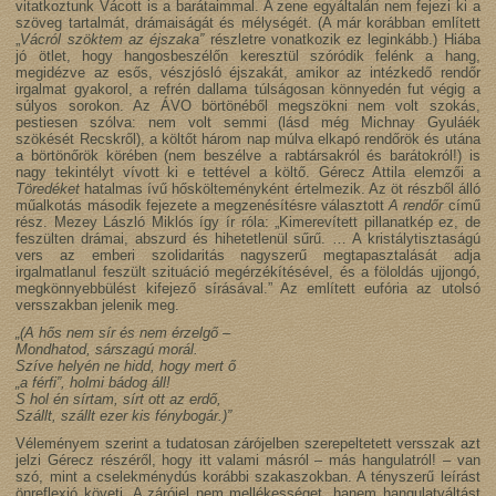
vitatkoztunk Vácott is a barátaimmal. A zene egyáltalán nem fejezi ki a
szöveg tartalmát, drámaiságát és mélységét. (A már korábban említett
„
Vácról szöktem az éjszaka”
részletre vonatkozik ez leginkább.) Hiába
jó ötlet, hogy hangosbeszélőn keresztül szóródik felénk a hang,
megidézve az esős, vészjósló éjszakát, amikor az intézkedő rendőr
irgalmat gyakorol, a refrén dallama túlságosan könnyedén fut végig a
súlyos sorokon. Az ÁVO börtönéből megszökni nem volt szokás,
pestiesen szólva: nem volt semmi (lásd még Michnay Gyuláék
szökését Recskről), a költőt három nap múlva elkapó rendőrök és utána
a börtönőrök körében (nem beszélve a rabtársakról és barátokról!) is
nagy tekintélyt vívott ki e tettével a költő. Gérecz Attila elemzői a
Töredéket
hatalmas ívű hőskölteményként értelmezik. Az öt részből álló
műalkotás második fejezete a megzenésítésre választott
A rendőr
című
rész. Mezey László Miklós így ír róla: „Kimerevített pillanatkép ez, de
feszülten drámai, abszurd és hihetetlenül sűrű. … A kristálytisztaságú
vers az emberi szolidaritás nagyszerű megtapasztalását adja
irgalmatlanul feszült szituáció megérzékítésével, és a föloldás ujjongó,
megkönnyebbülést kifejező sírásával.” Az említett eufória az utolsó
versszakban jelenik meg.
„(A hős nem sír és nem érzelgő –
Mondhatod, sárszagú morál.
Szíve helyén ne hidd, hogy mert ő
„a férfi”, holmi bádog áll!
S hol én sírtam, sírt ott az erdő,
Szállt, szállt ezer kis fénybogár.)”
Véleményem szerint a tudatosan zárójelben szerepeltetett versszak azt
jelzi Gérecz részéről, hogy itt valami másról – más hangulatról! – van
szó, mint a cselekménydús korábbi szakaszokban. A tényszerű leírást
önreflexió követi. A zárójel nem mellékességet, hanem hangulatváltást