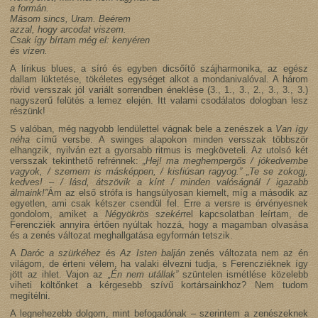
a formán.
Másom sincs, Uram. Beérem
azzal, hogy arcodat viszem.
Csak így bírtam még el: kenyéren
és vizen.
A lírikus blues, a síró és egyben dicsőítő szájharmonika, az egész
dallam lüktetése, tökéletes egységet alkot a mondanivalóval. A három
rövid versszak jól variált sorrendben éneklése (3., 1., 3., 2., 3., 3., 3.)
nagyszerű felütés a lemez elején. Itt valami csodálatos dologban lesz
részünk!
S valóban, még nagyobb lendülettel vágnak bele a zenészek a
Van így
néha
című versbe. A swinges alapokon minden versszak többször
elhangzik, nyilván ezt a gyorsabb ritmus is megköveteli. Az utolsó két
versszak tekinthető refrénnek:
„Hej! ma meghempergős / jókedvembe
vagyok, / szemem is másképpen, / kisfiúsan ragyog.” „Te se zokogj,
kedves! – / lásd, átszövik a kínt / minden valóságnál / igazabb
álmaink!”
Ám az első strófa is hangsúlyosan kiemelt, míg a második az
egyetlen, ami csak kétszer csendül fel. Erre a versre is érvényesnek
gondolom, amiket a
Négyökrös szekér
rel kapcsolatban leírtam, de
Ferencziék annyira értően nyúltak hozzá, hogy a magamban olvasása
és a zenés változat meghallgatása egyformán tetszik.
A
Daróc a szürkéhez
és
Az Isten balján
zenés változata nem az én
világom, de érteni vélem, ha valaki élvezni tudja, s Ferencziéknek így
jött az ihlet. Vajon az
„Én nem utállak”
szüntelen ismétlése közelebb
viheti költőnket a kérgesebb szívű kortársainkhoz? Nem tudom
megítélni.
A legnehezebb dolgom, mint befogadónak – szerintem a zenészeknek