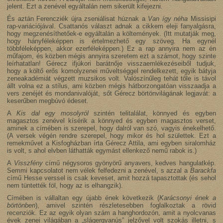
jelent. Ezt a zenével egyáltalán nem sikerült kifejezni.
És aztán Ferencziék újra zseniálisat húznak a
Van így néha
Missisipi
rap-variációjával. Csattanós választ adnak a cikkem eleji fanyalgásra,
hogy megzenésíthetőek-e egyáltalán a költemények. (Itt mutatják meg,
hogy hányféleképpen is értelmezhető egy szöveg. Ha egynél
többféleképpen, akkor ezerféleképpen.) Ez a rap annyira nem az én
műfajom, és közben mégis annyira szeretem ezt a számot, hogy szinte
leírhatatlan! Gérecz ifjúkori barátnője visszaemlékezéseiből tudjuk,
hogy a költő erős komolyzenei műveltséggel rendelkezett, egyik bátyja
zeneakadémiát végzett muzsikos volt. Valószínűleg tehát tőle is távol
állt volna ez a stílus, ami közben mégis hátborzongatóan visszaadja a
vers zenéjét és mondanivalóját, sőt Gérecz börtönvilágának legjavát: a
keserűben megbúvó édeset.
A
Kis dal egy mosolyról
szintén telitalálat, könnyed és egyben
magasztos zenével kísérik a könnyed és egyben magasztos verset,
aminek a címében is szerepel, hogy dalról van szó, vagyis énekelhető.
(A versek végén rendre szerepel, hogy mikor és hol születtek. Ezt a
remekművet a Kisfogházban írta Gérecz Attila, ami egyben siralomház
is volt, s ahol elvben láthatták egymást ellenkező nemű rabok is.)
A
Visszfény
című négysoros gyönyörű anyavers, kedves hangulatkép.
Semmi kapcsolatot nem vélek felfedezni a zenével, s azzal a
Barackfa
című Hesse verssel is csak keveset, amit hozzá tapasztottak (és sehol
nem tüntették föl, hogy az is elhangzik).
Címében is vállaltan egy újabb ének következik (
Karácsonyi ének a
börtönben
), amivel szintén részletesebben foglalkoztak a rövid
recenziók. Ez az egyik olyan szám a hanghordozón, amit a nyolcvanas
évek zenei világában a „slágergyanús” jelzővel volt szokás illetni, s