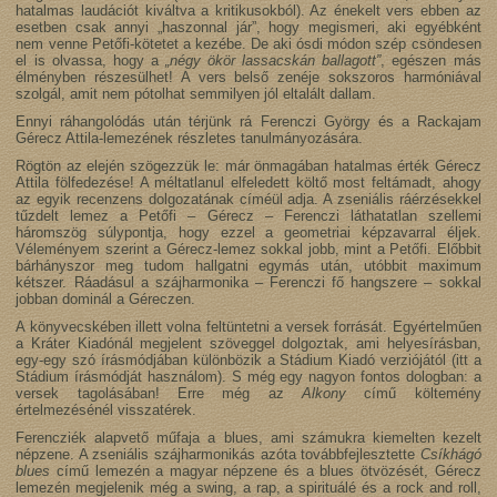
hatalmas laudációt kiváltva a kritikusokból). Az énekelt vers ebben az
esetben csak annyi „haszonnal jár”, hogy megismeri, aki egyébként
nem venne Petőfi-kötetet a kezébe. De aki ósdi módon szép csöndesen
el is olvassa, hogy a
„négy ökör lassacskán ballagott”
, egészen más
élményben részesülhet! A vers belső zenéje sokszoros harmóniával
szolgál, amit nem pótolhat semmilyen jól eltalált dallam.
Ennyi ráhangolódás után térjünk rá Ferenczi György és a Rackajam
Gérecz Attila-lemezének részletes tanulmányozására.
Rögtön az elején szögezzük le: már önmagában hatalmas érték Gérecz
Attila fölfedezése! A méltatlanul elfeledett költő most feltámadt, ahogy
az egyik recenzens dolgozatának címéül adja. A zseniális ráérzésekkel
tűzdelt lemez a Petőfi – Gérecz – Ferenczi láthatatlan szellemi
háromszög súlypontja, hogy ezzel a geometriai képzavarral éljek.
Véleményem szerint a Gérecz-lemez sokkal jobb, mint a Petőfi. Előbbit
bárhányszor meg tudom hallgatni egymás után, utóbbit maximum
kétszer. Ráadásul a szájharmonika – Ferenczi fő hangszere – sokkal
jobban dominál a Géreczen.
A könyvecskében illett volna feltüntetni a versek forrását. Egyértelműen
a Kráter Kiadónál megjelent szöveggel dolgoztak, ami helyesírásban,
egy-egy szó írásmódjában különbözik a Stádium Kiadó verziójától (itt a
Stádium írásmódját használom). S még egy nagyon fontos dologban: a
versek tagolásában! Erre még az
Alkony
című költemény
értelmezésénél visszatérek.
Ferencziék alapvető műfaja a blues, ami számukra kiemelten kezelt
népzene. A zseniális szájharmonikás azóta továbbfejlesztette
Csíkhágó
blues
című lemezén a magyar népzene és a blues ötvözését, Gérecz
lemezén megjelenik még a swing, a rap, a spirituálé és a rock and roll,