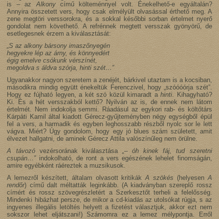
is – az
Alkony
című költeménnyel volt. Énekelhető-e egyáltalán?
Annyira összetett vers, hogy csak elmélyült olvasással érthető meg. A
zene megtöri verssorokra, és a sokkal későbbi sorban értelmet nyerő
gondolat nem követhető. A refrénnek megtett versszak gyönyörű, de
esetlegesnek érzem a kiválasztását:
„S az alkony bársony imaszőnyegén
hegyekre lép az árny, és könnyedért
égig emelve csókunk vérszínét,
megoldva s áldva szórja, hinti szét…”
Ugyanakkor nagyon szeretem a zenéjét, bárkivel utaztam is a kocsiban,
másodikra mindig együtt énekeltük Ferenczivel, hogy „szóóóórja szét”.
Hogy ez fújható legyen, a két szó közül kimaradt a
hinti
. Kihagyható?
Ki. És a hét versszakból kettő? Nyilván az is, de ennek nem látom
értelmét. Nem indokolja semmi. Ráadásul az egykori rab- és költőtárs
Kárpáti Kamil által kiadott Gérecz-gyűjteményben négy egységből épül
fel a vers, a harmadik és egyben leghosszabb részből nyolc sor le lett
vágva. Miért? Úgy gondolom, hogy egy jó blues szám született, amit
élvezet hallgatni, de aminek Gérecz Attila valószínűleg nem örülne.
A távozó
vezérsorának kiválasztása
„– óh kinek fáj, tud szeretni
csupán…”
indokolható, de ront a vers egészének lehelet finomságán,
amire egyébként ráéreztek a muzsikusok.
A lemezről készített, általam olvasott kritikák
A szökés
(helyesen
A
rendőr
) című dalt méltatták leginkább. (A kiadványban szereplő rossz
címért és rossz szövegrészletért a Szerkesztőt terheli a felelősség.
Mindenki hibázhat persze, de mikor a cd-kiadás az utolsókat rúgja, s az
ingyenes illegális letöltés helyett a fizetést választjuk, akkor ezt nem
sokszor lehet eljátszani!) Számomra ez a lemez mélypontja. Erről