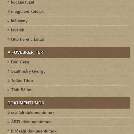
kockás füzet
megjelent kötetek
kiáltvány
levelek
Ottó Ferenc kottái
A FÜVESKERTIEK
Béri Géza
Szathmáry György
Tollas Tibor
Tóth Bálint
DOKUMENTUMOK
családi dokumentumok
ÁBTL-dokumentumok
bírósági dokumentumok