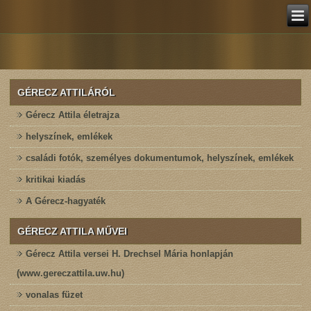
GÉRECZ ATTILÁRÓL
Gérecz Attila életrajza
helyszínek, emlékek
családi fotók, személyes dokumentumok, helyszínek, emlékek
kritikai kiadás
A Gérecz-hagyaték
GÉRECZ ATTILA MŰVEI
Gérecz Attila versei H. Drechsel Mária honlapján
(www.gereczattila.uw.hu)
vonalas füzet