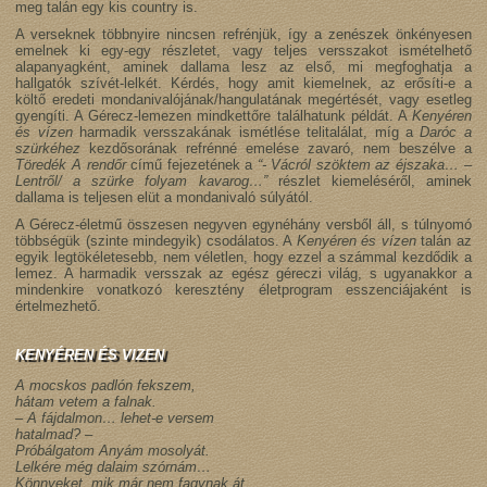
meg talán egy kis country is.
A verseknek többnyire nincsen refrénjük, így a zenészek önkényesen
emelnek ki egy-egy részletet, vagy teljes versszakot ismételhető
alapanyagként, aminek dallama lesz az első, mi megfoghatja a
hallgatók szívét-lelkét. Kérdés, hogy amit kiemelnek, az erősíti-e a
költő eredeti mondanivalójának/hangulatának megértését, vagy esetleg
gyengíti. A Gérecz-lemezen mindkettőre találhatunk példát. A
Kenyéren
és vízen
harmadik versszakának ismétlése telitalálat, míg a
Daróc a
szürkéhez
kezdősorának refrénné emelése zavaró, nem beszélve a
Töredék A rendőr
című fejezetének a
“- Vácról szöktem az éjszaka… –
Lentről/ a szürke folyam kavarog…”
részlet kiemeléséről, aminek
dallama is teljesen elüt a mondanivaló súlyától.
A Gérecz-életmű összesen negyven egynéhány versből áll, s túlnyomó
többségük (szinte mindegyik) csodálatos. A
Kenyéren és vízen
talán az
egyik legtökéletesebb, nem véletlen, hogy ezzel a számmal kezdődik a
lemez. A harmadik versszak az egész géreczi világ, s ugyanakkor a
mindenkire vonatkozó keresztény életprogram esszenciájaként is
értelmezhető.
KENYÉREN ÉS VIZEN
A mocskos padlón fekszem,
hátam vetem a falnak.
– A fájdalmon… lehet-e versem
hatalmad? –
Próbálgatom Anyám mosolyát.
Lelkére még dalaim szórnám…
Könnyeket, mik már nem fagynak át