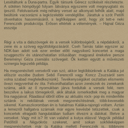
Lesétáltunk a Duna-partra. Egyik társunk Gérecz szökését részletezte.
A sötéten hömpölygő folyam látványa egyszerre volt megnyugtató és
ijesztő. Felolvastunk még néhány verset az alkonyati felhők alatt, majd
beültünk vacsorázni a legközelebbi vendéglőbe. Járattuk a szót Petőfi
ötvenhatos hasonmásáról, s legfőképpen arról, hogy jót tett-e neki
Ferencziék produkciója. Erősen eltértek a vélemények. – Hajnal Géza
esszéje
Régi a vita a dalszövegek és a versek különbségéről, a népdalokról, a
zene és a szöveg együttdolgozásáról. Cseh Tamás talán egyszer az
NDK-ban adott sok ezer ember előtt nagysikerű koncertet a maga
szuggesztív és utánozhatatlan stílusában: magyarul énekelve persze
Bereményi Géza zseniális szövegeit. Ők ketten együtt a művészeti
szinergia legszebb példája.
Ha megzenésített versekről van szó, akkor legtöbbünknek a Kaláka jut
először eszébe (tudom Sebő Ferencről vagy Koncz Zsuzsáról sem
volna szabad megfeledkeznünk). Tevékenységüket osztatlan elismerés
övezi negyvenhat év óta. Felsorolhatatlan azon zenészek és zenekarok
száma, akik az ő nyomukban járva fordultak a versek felé, nem
beszélve a laikus tömegekről, akik általuk ismerkedtek meg a magyar
líra nagyjaival. Ráadásul időről időre az aktuális rock- pop és mindenféle
sztárok is nekilátnak versek megzenésítésének, több-kevesebb
sikerrel. Kamaszkoromban én is hatalmas Kaláka-rajongó voltam. Aztán
a lemezről hallgatva számaik már egyre kevésbé tetszettek, csak a
koncertek elragadó hangulatában tudtam élvezni a dalokat. Illetve a
verseket. Vagy mit is? Itt van valahol a kutya elásva! Vegyük például
Petőfitől a
Négyökrös szeker
et, amit sokan sokféleképpen
megzenésítettek már (a Kaláka mellett Ferencziék is, többnyire