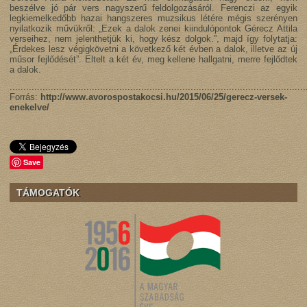
beszélve jó pár vers nagyszerű feldolgozásáról. Ferenczi az egyik
legkiemelkedőbb hazai hangszeres muzsikus létére mégis szerényen
nyilatkozik művükről: „Ezek a dalok zenei kiindulópontok Gérecz Attila
verseihez, nem jelenthetjük ki, hogy kész dolgok.”, majd így folytatja:
„Érdekes lesz végigkövetni a következő két évben a dalok, illetve az új
műsor fejlődését”. Eltelt a két év, meg kellene hallgatni, merre fejlődtek
a dalok.
............................................................................................................
Forrás:
http://www.avorospostakocsi.hu/2015/06/25/gerecz-versek-
enekelve/
Save
TÁMOGATÓK