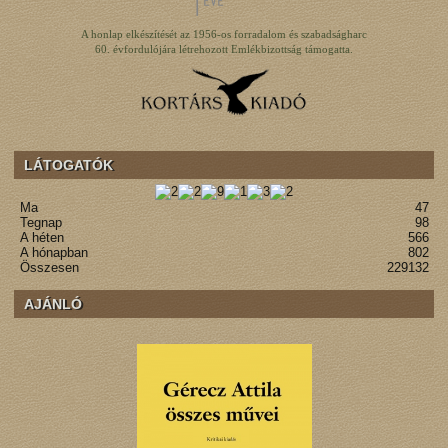
A honlap elkészítését az 1956-os forradalom és szabadságharc
60. évfordulójára létrehozott Emlékbizottság támogatta.
LÁTOGATÓK
Ma
47
Tegnap
98
A héten
566
A hónapban
802
Összesen
229132
AJÁNLÓ