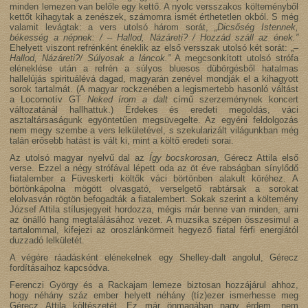
minden lemezen van belőle egy kettő. A nyolc versszakos költeményből
kettőt kihagytak a zenészek, számomra ismét érthetetlen okból. S még
valamit levágtak: a vers utolsó három sorát,
„Dicsőség Istennek,
békesség a népnek: / – Hallod, Názáreti? / Hozzád száll az ének.”
Ehelyett viszont refrénként éneklik az első versszak utolsó két sorát: „
–
Hallod, Názáreti?/ Súlyosak a láncok.”
A megcsonkított utolsó strófa
eléneklése után a refrén a súlyos bluesos dübörgésből hatalmas
hallelújás spirituálévá dagad, magyarán zenével mondják el a kihagyott
sorok tartalmát. (A magyar rockzenében a legismertebb hasonló váltást
a Locomotív GT
Neked írom a dalt
című szerzeménynek koncert
változatánál hallhattuk.) Érdekes és eredeti megoldás, váci
asztaltársaságunk egyöntetűen megsüvegelte. Az egyéni feldolgozás
nem megy szembe a vers lelkületével, s szekularizált világunkban még
talán erősebb hatást is vált ki, mint a költő eredeti sorai.
Az utolsó magyar nyelvű dal az
Így bocskorosan
, Gérecz Attila első
verse. Ezzel a négy strófával lépett oda az öt éve rabságban sínylődő
fiatalember a Füveskerti költők váci börtönben alakult köréhez. A
börtönkápolna mögött olvasgató, verselgető rabtársak a sorokat
elolvasván rögtön befogadták a fiatalembert. Sokak szerint a költemény
József Attila stílusjegyeit hordozza, mégis már benne van minden, ami
az önálló hang megtalálásához vezet. A muzsika szépen összesimul a
tartalommal, kifejezi az oroszlánkörmeit hegyező fiatal férfi energiától
duzzadó lelkületét.
A végére ráadásként elénekelnek egy Shelley-dalt angolul, Gérecz
fordításaihoz kapcsódva.
Ferenczi György és a Rackajam lemeze biztosan hozzájárul ahhoz,
hogy néhány száz ember helyett néhány (tíz)ezer ismerhesse meg
Gérecz Attila költészetét. Ez már önmagában nagy érdem, nem