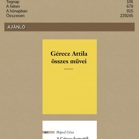
Tegnap
106
A héten
679
A hónapban
915
Összesen
229245
AJÁNLÓ