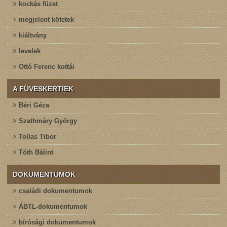
kockás füzet
megjelent kötetek
kiáltvány
levelek
Ottó Ferenc kottái
A FÜVESKERTIEK
Béri Géza
Szathmáry György
Tollas Tibor
Tóth Bálint
DOKUMENTUMOK
családi dokumentumok
ÁBTL-dokumentumok
bírósági dokumentumok