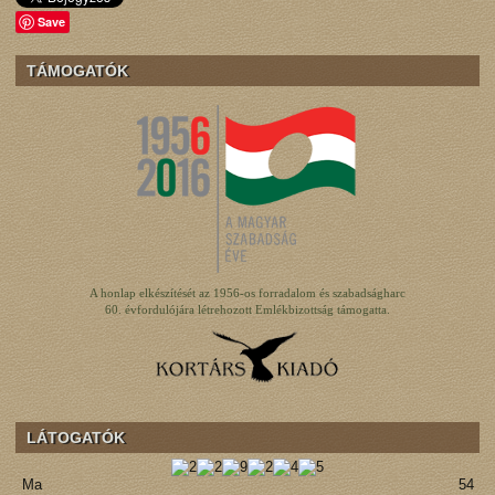
Save
TÁMOGATÓK
A honlap elkészítését az 1956-os forradalom és szabadságharc
60. évfordulójára létrehozott Emlékbizottság támogatta.
LÁTOGATÓK
Ma
54