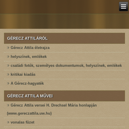
GÉRECZ ATTILÁRÓL
Gérecz Attila életrajza
helyszínek, emlékek
családi fotók, személyes dokumentumok, helyszínek, emlékek
kritikai kiadás
A Gérecz-hagyaték
GÉRECZ ATTILA MŰVEI
Gérecz Attila versei H. Drechsel Mária honlapján
(www.gereczattila.uw.hu)
vonalas füzet