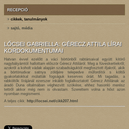
RECEPCIÓ
cikkek, tanulmányok
sajtó, média
LŐCSEI GABRIELLA: GÉRECZ ATTILA LÍRAI
KORDOKUMENTUMAI
Hatvan évvel ezelőtt a váci börtönből rabtársaival együtt kitörő
nagybátyámtól hallottam először Gérecz Attiláról. Meg a füveskertiekről;
azokról a koholt vádak alapján szabadságuktól megfosztott ifjakról, akik
a börtönudvar satnya zöldjére telepedve műfordítói s költői
gyakorlatokkal múlatták fogságuk keserves óráit. Mi tagadás, a
rabköltők lírájánál ezerszer inkább foglalkoztatott Gérecz Attilának az
áradó Duna oltalmában véghezvitt szökése, ehhez hasonló merész
tettről akkor még nem is olvastam. Szerettem volna a hőst azon
nyomban megismerni.
A teljes cikk:
http://locsei.net/cikk207.html