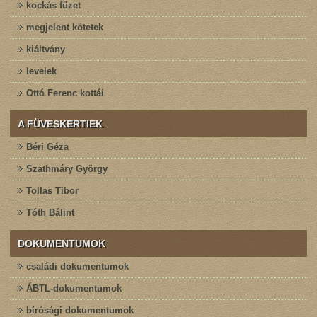
kockás füzet
megjelent kötetek
kiáltvány
levelek
Ottó Ferenc kottái
A FÜVESKERTIEK
Béri Géza
Szathmáry György
Tollas Tibor
Tóth Bálint
DOKUMENTUMOK
családi dokumentumok
ÁBTL-dokumentumok
bírósági dokumentumok