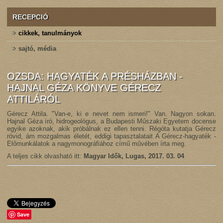
RECEPCIÓ
cikkek, tanulmányok
sajtó, média
OZSDA: HAGYATÉK A PRÉSHÁZBAN -
HAJNAL GÉZA KÖNYVE GÉRECZ
ATTILÁRÓL
Gérecz Attila. "Van-e, ki e nevet nem ismeri!" Van. Nagyon sokan.
Hajnal Géza író, hidrogeológus, a Budapesti Műszaki Egyetem docense
egyike azoknak, akik próbálnak ez ellen tenni. Régóta kutatja Gérecz
rövid, ám mozgalmas életét, eddigi tapasztalatait A Gérecz-hagyaték -
Előmunkálatok a nagymonográfiához című művében írta meg.
A teljes cikk olvasható itt:
Magyar Idők, Lugas, 2017. 03. 04
Save