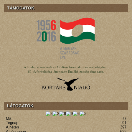
TÁMOGATÓK
A honlap elkészítését az 1956-os forradalom és szabadságharc
60. évfordulójára létrehozott Emlékbizottság támogatta.
LÁTOGATÓK
Ma
77
Tegnap
91
A héten
397
A hónapban
633