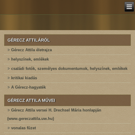
GÉRECZ ATTILÁRÓL
Gérecz Attila életrajza
helyszínek, emlékek
családi fotók, személyes dokumentumok, helyszínek, emlékek
kritikai kiadás
A Gérecz-hagyaték
GÉRECZ ATTILA MŰVEI
Gérecz Attila versei H. Drechsel Mária honlapján
(www.gereczattila.uw.hu)
vonalas füzet