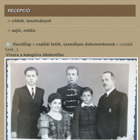
RECEPCIÓ
cikkek, tanulmányok
sajtó, média
Kezdőlap
»
családi fotók, személyes dokumentumok
» családi
fotók_1
Vissza a kategória áttekintőbe