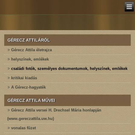
GÉRECZ ATTILÁRÓL
Gérecz Attila életrajza
helyszínek, emlékek
családi fotók, személyes dokumentumok, helyszínek, emlékek
kritikai kiadás
A Gérecz-hagyaték
GÉRECZ ATTILA MŰVEI
Gérecz Attila versei H. Drechsel Mária honlapján
(www.gereczattila.uw.hu)
vonalas füzet