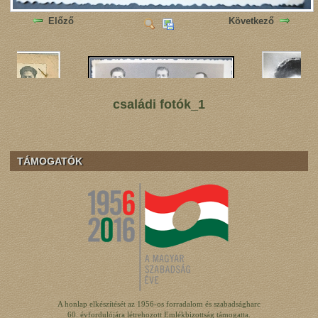
Előző
Következő
családi fotók_1
TÁMOGATÓK
A honlap elkészítését az 1956-os forradalom és szabadságharc
60. évfordulójára létrehozott Emlékbizottság támogatta.