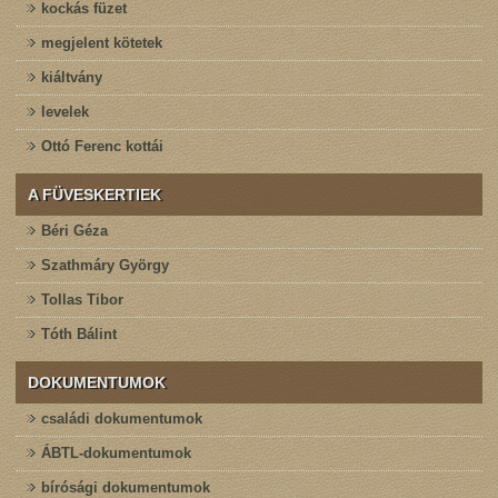
kockás füzet
megjelent kötetek
kiáltvány
levelek
Ottó Ferenc kottái
A FÜVESKERTIEK
Béri Géza
Szathmáry György
Tollas Tibor
Tóth Bálint
DOKUMENTUMOK
családi dokumentumok
ÁBTL-dokumentumok
bírósági dokumentumok