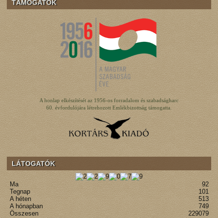
TÁMOGATÓK
A honlap elkészítését az 1956-os forradalom és szabadságharc
60. évfordulójára létrehozott Emlékbizottság támogatta.
LÁTOGATÓK
Ma
92
Tegnap
101
A héten
513
A hónapban
749
Összesen
229079