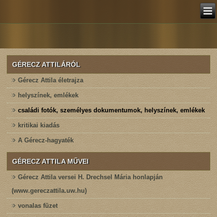
GÉRECZ ATTILÁRÓL
Gérecz Attila életrajza
helyszínek, emlékek
családi fotók, személyes dokumentumok, helyszínek, emlékek
kritikai kiadás
A Gérecz-hagyaték
GÉRECZ ATTILA MŰVEI
Gérecz Attila versei H. Drechsel Mária honlapján
(www.gereczattila.uw.hu)
vonalas füzet