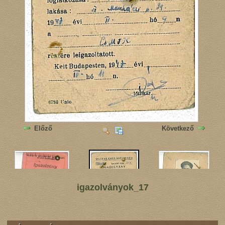
Előző
Következő
igazolványok_17