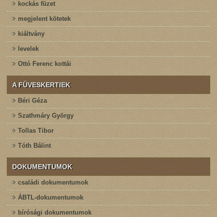
kockás füzet
megjelent kötetek
kiáltvány
levelek
Ottó Ferenc kottái
A FÜVESKERTIEK
Béri Géza
Szathmáry György
Tollas Tibor
Tóth Bálint
DOKUMENTUMOK
családi dokumentumok
ÁBTL-dokumentumok
bírósági dokumentumok