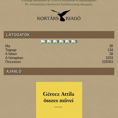
A honlap elkészítését az 1956-os forradalom és szabadságharc
60. évfordulójára létrehozott Emlékbizottság támogatta.
LÁTOGATÓK
Ma
38
Tegnap
134
A héten
38
A hónapban
1033
Összesen
229363
AJÁNLÓ