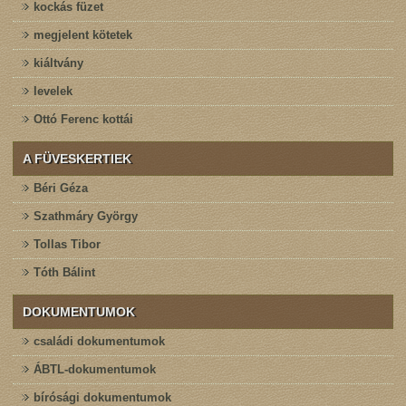
kockás füzet
megjelent kötetek
kiáltvány
levelek
Ottó Ferenc kottái
A FÜVESKERTIEK
Béri Géza
Szathmáry György
Tollas Tibor
Tóth Bálint
DOKUMENTUMOK
családi dokumentumok
ÁBTL-dokumentumok
bírósági dokumentumok