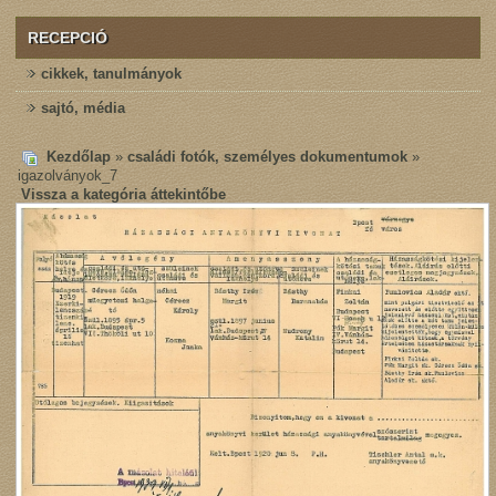
RECEPCIÓ
cikkek, tanulmányok
sajtó, média
Kezdőlap
»
családi fotók, személyes dokumentumok
»
igazolványok_7
Vissza a kategória áttekintőbe