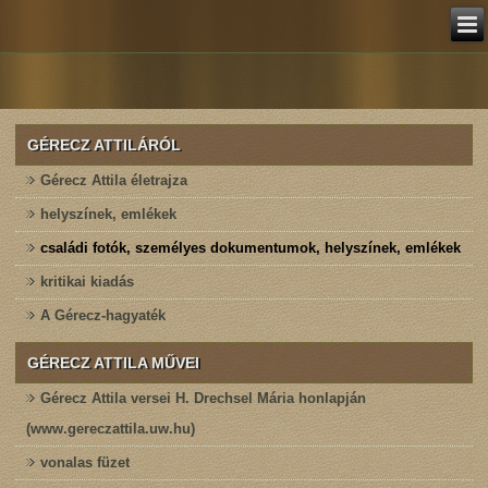
GÉRECZ ATTILÁRÓL
Gérecz Attila életrajza
helyszínek, emlékek
családi fotók, személyes dokumentumok, helyszínek, emlékek
kritikai kiadás
A Gérecz-hagyaték
GÉRECZ ATTILA MŰVEI
Gérecz Attila versei H. Drechsel Mária honlapján
(www.gereczattila.uw.hu)
vonalas füzet