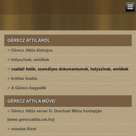
GÉRECZ ATTILÁRÓL
Gérecz Attila életrajza
helyszínek, emlékek
családi fotók, személyes dokumentumok, helyszínek, emlékek
kritikai kiadás
A Gérecz-hagyaték
GÉRECZ ATTILA MŰVEI
Gérecz Attila versei H. Drechsel Mária honlapján
(www.gereczattila.uw.hu)
vonalas füzet