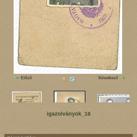
Előző
Következő
igazolványok_18