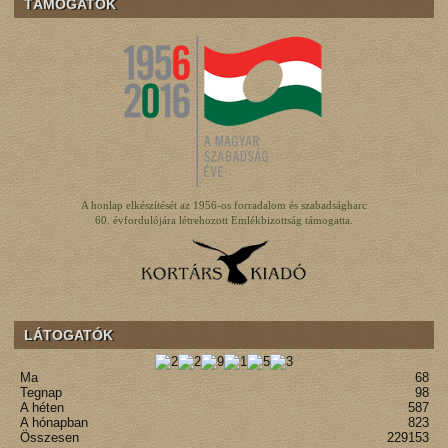
TÁMOGATÓK
A honlap elkészítését az 1956-os forradalom és szabadságharc
60. évfordulójára létrehozott Emlékbizottság támogatta.
LÁTOGATÓK
Ma
68
Tegnap
98
A héten
587
A hónapban
823
Összesen
229153