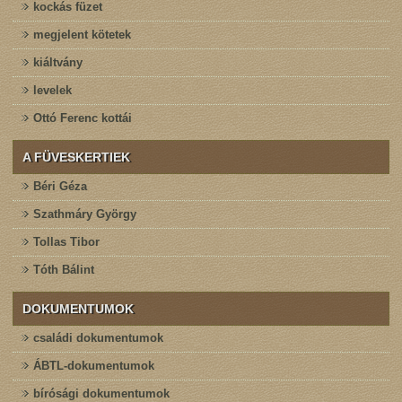
kockás füzet
megjelent kötetek
kiáltvány
levelek
Ottó Ferenc kottái
A FÜVESKERTIEK
Béri Géza
Szathmáry György
Tollas Tibor
Tóth Bálint
DOKUMENTUMOK
családi dokumentumok
ÁBTL-dokumentumok
bírósági dokumentumok