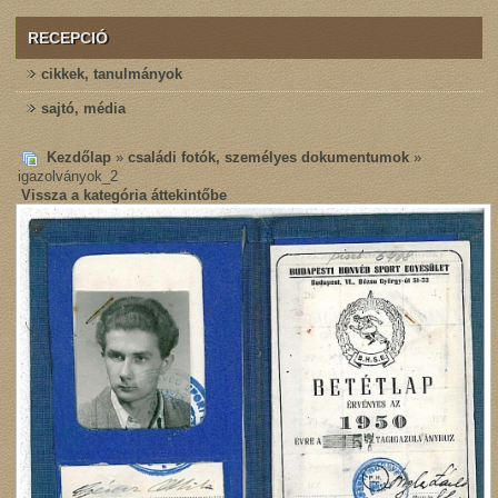
RECEPCIÓ
cikkek, tanulmányok
sajtó, média
Kezdőlap
»
családi fotók, személyes dokumentumok
»
igazolványok_2
Vissza a kategória áttekintőbe