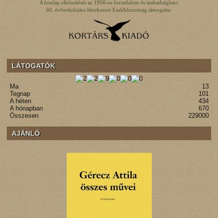
A honlap elkészítését az 1956-os forradalom és szabadságharc
60. évfordulójára létrehozott Emlékbizottság támogatta.
LÁTOGATÓK
Ma
13
Tegnap
101
A héten
434
A hónapban
670
Összesen
229000
AJÁNLÓ