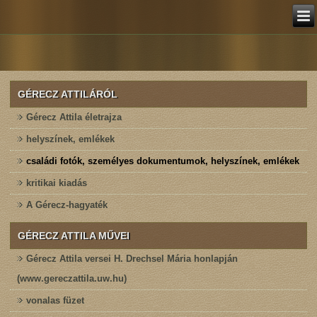
GÉRECZ ATTILÁRÓL
Gérecz Attila életrajza
helyszínek, emlékek
családi fotók, személyes dokumentumok, helyszínek, emlékek
kritikai kiadás
A Gérecz-hagyaték
GÉRECZ ATTILA MŰVEI
Gérecz Attila versei H. Drechsel Mária honlapján
(www.gereczattila.uw.hu)
vonalas füzet