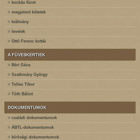
kockás füzet
megjelent kötetek
kiáltvány
levelek
Ottó Ferenc kottái
A FÜVESKERTIEK
Béri Géza
Szathmáry György
Tollas Tibor
Tóth Bálint
DOKUMENTUMOK
családi dokumentumok
ÁBTL-dokumentumok
bírósági dokumentumok